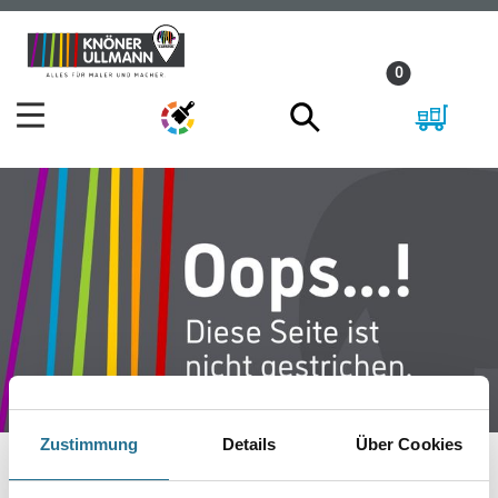
Zum
Zum
Inhalt
Navigationsmenü
0
springen
springen
Zustimmung
Details
Über Cookies