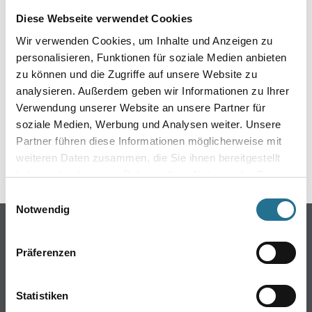
EIN KLEINER ZWISCHENFALL
Diese Webseite verwendet Cookies
IST AUFGETRETEN
Wir verwenden Cookies, um Inhalte und Anzeigen zu
personalisieren, Funktionen für soziale Medien anbieten
zu können und die Zugriffe auf unsere Website zu
Keine Sorge, wir pinseln schon an der Lösung und
werden das Problem so schnell wie möglich beheben.
analysieren. Außerdem geben wir Informationen zu Ihrer
Erkunden Sie in der Zwischenzeit unseren Online-Shop
Verwendung unserer Website an unsere Partner für
und lassen Sie sich inspirieren.
soziale Medien, Werbung und Analysen weiter. Unsere
Partner führen diese Informationen möglicherweise mit
ZURÜCK ZUM ONLINE-SHOP
weiteren Daten zusammen, die Sie ihnen bereitgestellt
haben oder die sie im Rahmen Ihrer Nutzung der Dienste
gesammelt haben.
Einwilligungsauswahl
Notwendig
Online-Shop
Farbe
Präferenzen
WDV-Systeme
Trockenbau
Statistiken
Putze- und Spachtelmassen