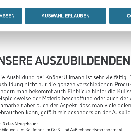
bung!
(gerne per E-Mail, pdf, max. 4 MB) an
karriere@knoenerullmann.
LASSEN
AUSWAHL ERLAUBEN
C
NSERE AUSZUBILDENDEN
ie Ausbildung bei KnönerUllmann ist sehr vielfältig. 
sbildung nicht nur die ganzen verschiedenen Produk
ondern man bekommt auch Einblicke hinter die Kulis
ispielsweise der Materialbeschaffung oder auch der 
amarbeit aber auch der Aspekt, dass man viele gelern
brauchen kann, gefällt mir besonders an der Ausbild
n Niclas Neugebauer
sbildung zum Kaufmann im Groß- und Außenhandelsmanagement