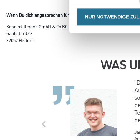
Wenn Du dich angesprochen fühlst, freuen wir uns auf deine Bewer
NUR NOTWENDIGE ZU
KnönerUllmann GmbH & Co KG
Gaußstraße 8
32052 Herford
WAS U
"D
Au
s
be
Te
ge
Ja
Au