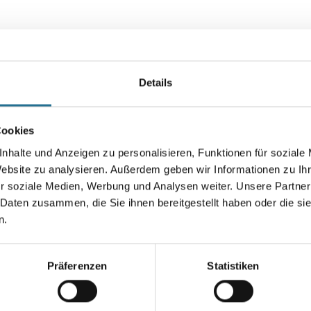
Details
Cookies
kräftigen Bewerbung und du hast die Möglichkeit bei einem persönlich
nhalte und Anzeigen zu personalisieren, Funktionen für soziale
Website zu analysieren. Außerdem geben wir Informationen zu I
r soziale Medien, Werbung und Analysen weiter. Unsere Partner
ein, sodass Du eine umfassende und qualifizierte Ausbildung erhältst, d
 Daten zusammen, die Sie ihnen bereitgestellt haben oder die s
sleiter der dich durch deine Ausbildung begleitet. Somit hast du deinen
n.
mäßig Fachseminare und Produktschulungen zu besuchen. Hier lernst du
Präferenzen
Statistiken
betrieblichen Schulungen.
h gerne.