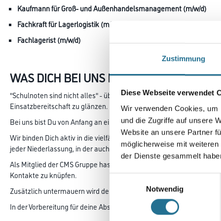
Kaufmann für Groß- und Außenhandelsmanagement (m/w/d)
Fachkraft für Lagerlogistik (m/w/d)
Fachlagerist (m/w/d)
Zustimmung
WAS DICH BEI UNS ERWARTET:
Diese Webseite verwendet 
"Schulnoten sind nicht alles" - überzeuge uns mit deiner aussage
Einsatzbereitschaft zu glänzen.
Wir verwenden Cookies, um I
und die Zugriffe auf unsere 
Bei uns bist Du von Anfang an ein vollwertiges Mitglied des Teams.
Website an unsere Partner fü
Wir binden Dich aktiv in die vielfältigen Aufgaben des Großhandels 
möglicherweise mit weiteren
jeder Niederlassung, in der auch ausgebildet wird, einen Ausbildung
der Dienste gesammelt habe
Als Mitglied der CMS Gruppe hast du bei uns die Möglichkeit regel
Kontakte zu knüpfen.
Einwilligungsauswahl
Notwendig
Zusätzlich untermauern wird deine schulische Ausbildung mit inner
In der Vorbereitung für deine Abschlussprüfung unterstützen wir dic