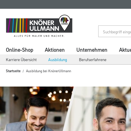
Zum
Zum
Inhalt
Navigationsmenü
springen
springen
Online-Shop
Aktionen
Unternehmen
Aktue
Karriere Übersicht
Ausbildung
Berufserfahrene
Startseite
Ausbildung bei KnönerUllmann