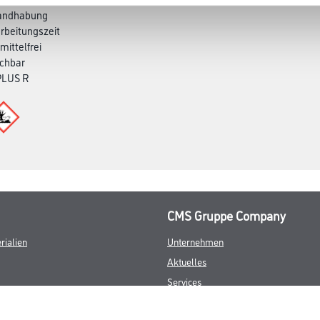
Handhabung
arbeitungszeit
mittelfrei
schbar
PLUS R
CMS Gruppe Company
rialien
Unternehmen
Aktuelles
Services
Karriere