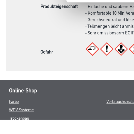
Produkteigenschaft
- Einfache und saubere 
- Komfortable 10 Min. Ver
- Geruchsneutral und löse
- Teilmengen leicht anmi
- Sehr emissionsarm EC1
Gefahr
Online-Shop
Farbe
Verbrauchsmate
WDV-Systeme
Trockenbau
Putze- und Spachtelmassen