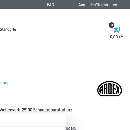
FAQ
Anmelden/Registrieren
0
Standorte
0,00 €
 sehen
Wellenverb. 25100 Schnellreparaturharz
n Verbindung von Estrichrissen und -fugen.