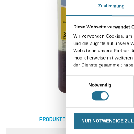
Zustimmung
Diese Webseite verwendet 
Wir verwenden Cookies, um I
und die Zugriffe auf unsere 
Website an unsere Partner fü
möglicherweise mit weiteren
der Dienste gesammelt habe
Einwilligungsauswahl
Notwendig
CURRENT
PRODUKTEIGENSCHAFTEN
ZU
NUR NOTWENDIGE ZU
TAB: