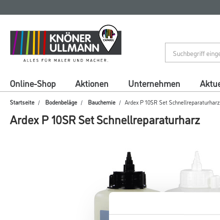
Zum
Zum
Inhalt
Navigationsmenü
springen
springen
Online-Shop
Aktionen
Unternehmen
Aktue
Startseite
Bodenbeläge
Bauchemie
Ardex P 10SR Set Schnellreparaturharz
Ardex P 10SR Set Schnellreparaturharz