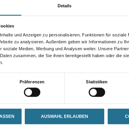
Details
Gebinde
Cookies
nhalte und Anzeigen zu personalisieren, Funktionen für soziale
Website zu analysieren. Außerdem geben wir Informationen zu I
Umrechnungsfaktoren
r soziale Medien, Werbung und Analysen weiter. Unsere Partner
 Daten zusammen, die Sie ihnen bereitgestellt haben oder die s
n.
Präferenzen
Statistiken
SATZINFOS
GEFAHRENHINWEISE
DAT
LASSEN
AUSWAHL ERLAUBEN
C