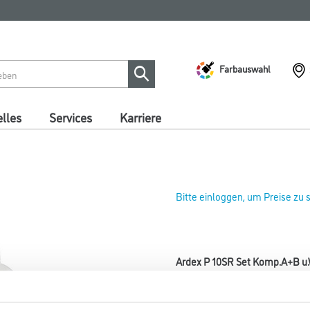
Farbauswahl
lles
Services
Karriere
Bitte einloggen, um Preise zu
Ardex P 10SR Set Komp.A+B u.
Art-Nr.:
2001-000817
Silikatharz zur kraftschlüssige