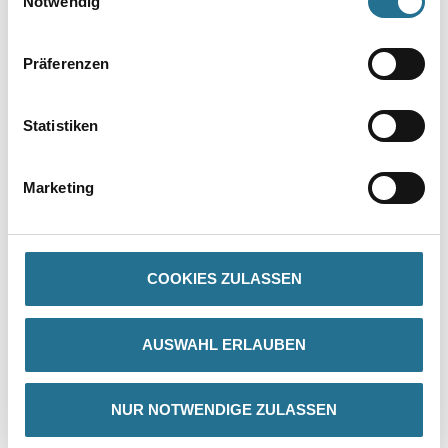
Notwendig
Präferenzen
Statistiken
PRODUKTEIGENSCHAFTEN
Marketing
Produkteigenschaft
- Produktart: Dämmunterlage
- Einsatzbereich: Laminat / Fertigparkett schwimmend
COOKIES ZULASSEN
- Lieferform: Rolle
- Abmessung: 25,0 x 1,0 m
- Inhalt: 25
- Gesamtstärke: 1,6 mm
AUSWAHL ERLAUBEN
- Trittschallverbesserung: 18 dB
- Gehschallverbeserung: 14 %
- Fußbodenheizung: 0,06 m² k/W
NUR NOTWENDIGE ZULASSEN