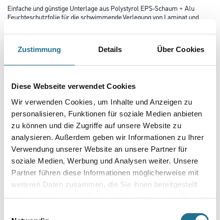
Einfache und günstige Unterlage aus Polystyrol EPS-Schaum + Alu
Feuchteschutzfolie für die schwimmende Verlegung von Laminat und
Fertigparkett. Die Unterlage ist mit integrierter Dampfbremse
ausgestattet!
Zustimmung
Details
Über Cookies
Länge in centimeter
Diese Webseite verwendet Cookies
Breite in centimeter
Wir verwenden Cookies, um Inhalte und Anzeigen zu
personalisieren, Funktionen für soziale Medien anbieten
zu können und die Zugriffe auf unsere Website zu
Gebinde
analysieren. Außerdem geben wir Informationen zu Ihrer
Verwendung unserer Website an unsere Partner für
soziale Medien, Werbung und Analysen weiter. Unsere
Partner führen diese Informationen möglicherweise mit
weiteren Daten zusammen, die Sie ihnen bereitgestellt
Umrechnungsfaktoren
haben oder die sie im Rahmen Ihrer Nutzung der Dienste
gesammelt haben.
Einwilligungsauswahl