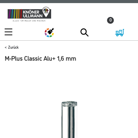
Zum
Zum
Inhalt
Navigationsmenü
0
springen
springen
Zurück
M-Plus Classic Alu+ 1,6 mm