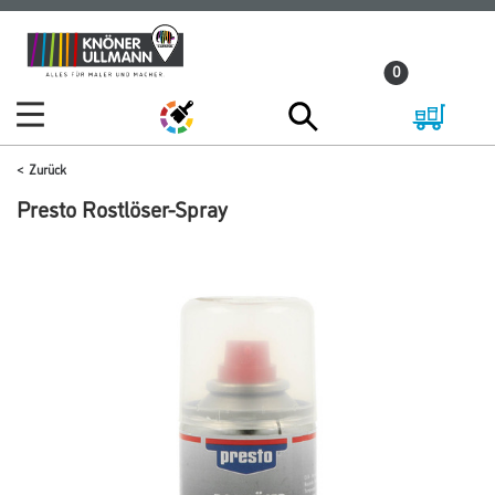
Zum
Zum
Inhalt
Navigationsmenü
0
springen
springen
Zurück
Presto Rostlöser-Spray