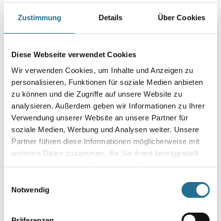
kriecht eigenständig z.B. an einer Schraube, auch
gegen die Schwerkraft. Durch die Anreicherung mit Molybdänsulfid
Zustimmung
Details
Über Cookies
verbessert es die Schmiereigenschaft. Metall, Gummi und viele
Kunststoffe werden durch Presto Rostlöser nicht angegriffen.
Einsatzgebiete: Scharniere, Beschläge, Schraubverbindungen, Schlösser,
Bolzen, Muttern, Werkzeuge, Ketten usw.
Diese Webseite verwendet Cookies
Gebinde
Wir verwenden Cookies, um Inhalte und Anzeigen zu
personalisieren, Funktionen für soziale Medien anbieten
zu können und die Zugriffe auf unsere Website zu
analysieren. Außerdem geben wir Informationen zu Ihrer
Verwendung unserer Website an unsere Partner für
soziale Medien, Werbung und Analysen weiter. Unsere
Umrechnungsfaktoren
Partner führen diese Informationen möglicherweise mit
weiteren Daten zusammen, die Sie ihnen bereitgestellt
haben oder die sie im Rahmen Ihrer Nutzung der Dienste
gesammelt haben.
Einwilligungsauswahl
Notwendig
Präferenzen