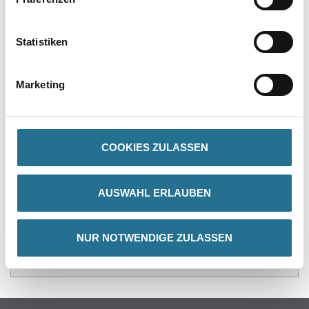
PRODUKTEIGENSCHAFTEN
Statistiken
Verarbeitungstemp./Luftfeuchte
Arbeitstemperatur: 5 - 30 °C
Marketing
COOKIES ZULASSEN
ZUSATZINFOS
GEFAHRENHINWEISE
AUSWAHL ERLAUBEN
DATENBLÄTTER
NUR NOTWENDIGE ZULASSEN
SPEZIFIKATIONEN