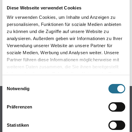
EIN KLEINER ZWISCHENFALL
Diese Webseite verwendet Cookies
IST AUFGETRETEN
Wir verwenden Cookies, um Inhalte und Anzeigen zu
personalisieren, Funktionen für soziale Medien anbieten
zu können und die Zugriffe auf unsere Website zu
Keine Sorge, wir pinseln schon an der Lösung und
werden das Problem so schnell wie möglich beheben.
analysieren. Außerdem geben wir Informationen zu Ihrer
Erkunden Sie in der Zwischenzeit unseren Online-Shop
Verwendung unserer Website an unsere Partner für
und lassen Sie sich inspirieren.
soziale Medien, Werbung und Analysen weiter. Unsere
Partner führen diese Informationen möglicherweise mit
ZURÜCK ZUM ONLINE-SHOP
weiteren Daten zusammen, die Sie ihnen bereitgestellt
haben oder die sie im Rahmen Ihrer Nutzung der Dienste
gesammelt haben.
Einwilligungsauswahl
Notwendig
Online-Shop
Farbe
Präferenzen
WDV-Systeme
Trockenbau
Statistiken
Putze- und Spachtelmassen