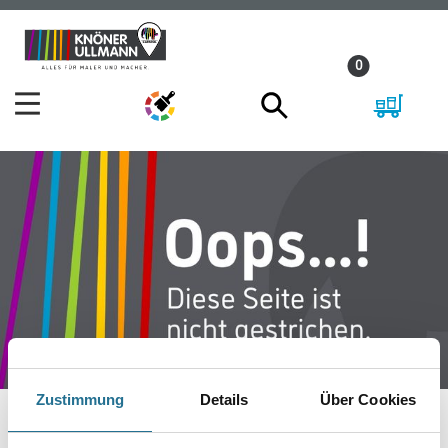
Zum
Zum
Inhalt
Navigationsmenü
0
springen
springen
Zustimmung
Details
Über Cookies