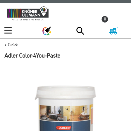
Zum
Zum
Inhalt
Navigationsmenü
0
springen
springen
Zurück
Adler Color-4You-Paste