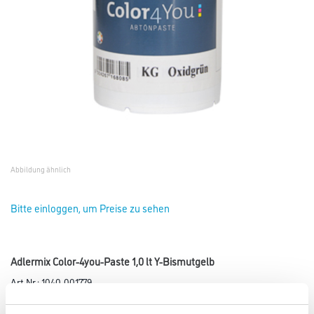
Abbildung ähnlich
Bitte einloggen, um Preise zu sehen
Adlermix Color-4you-Paste 1,0 lt Y-Bismutgelb
Art-Nr.:
1040-001779
Für das Color4You ADLER Farbmischsystem 2011.