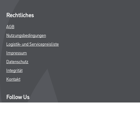
Rechtliches
AGB
Nutzungsbedingungen
Logistik- und Servicepreisliste
Impressum
Datenschutz
Integrität
Kontakt
Follow Us
© Copyright CMS Dienstleistungs-Gesellschaft
* NUR FÜR GEWERBLICHE KUNDEN. ALLE ANGEGEBENEN PREISE
SIND ZZGL. GESETZLICHER MWST.