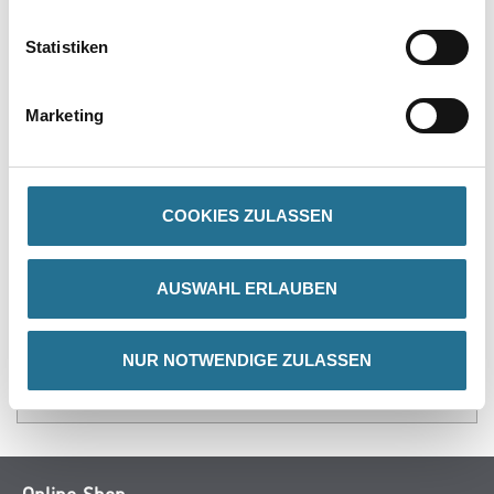
PRODUKTEIGENSCHAFTEN
Statistiken
Verarbeitungstemp./Luftfeuchte
Eine Produkt-, Objekt- und Raumtemperatur von mindestens 10°C
ist erforderlich.
Marketing
COOKIES ZULASSEN
ZUSATZINFOS
GEFAHRENHINWEISE
AUSWAHL ERLAUBEN
DATENBLÄTTER
NUR NOTWENDIGE ZULASSEN
SPEZIFIKATIONEN
Online-Shop