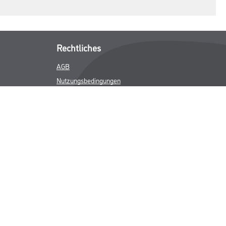
Rechtliches
AGB
Nutzungsbedingungen
Logistik- und Servicepreisliste
Impressum
Datenschutz
Integrität
Kontakt
Follow Us