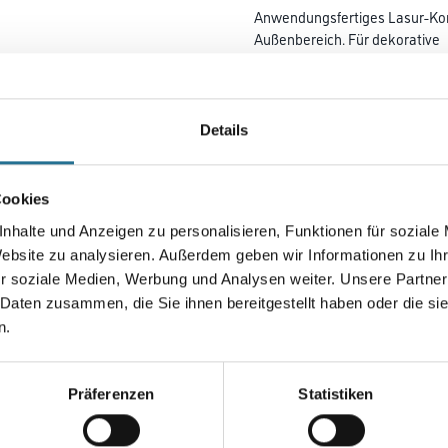
Anwendungsfertiges Lasur-Konz
Außenbereich. Für dekorative
Lasurbeschichtungen und zur 
geeignet für eindrucksvolle
Farbgestaltungen und kreativ
Design-Fixativ lässt sich KEIM
Details
Design-Lasur beliebig auf den
Farbtonbezeichnung
Cookies
nhalte und Anzeigen zu personalisieren, Funktionen für soziale
Website zu analysieren. Außerdem geben wir Informationen zu I
r soziale Medien, Werbung und Analysen weiter. Unsere Partner
 Daten zusammen, die Sie ihnen bereitgestellt haben oder die s
Umrechnungsfaktoren
n.
Zur Farbauswahl für Ihr
Wunschfarbton
Präferenzen
Statistiken