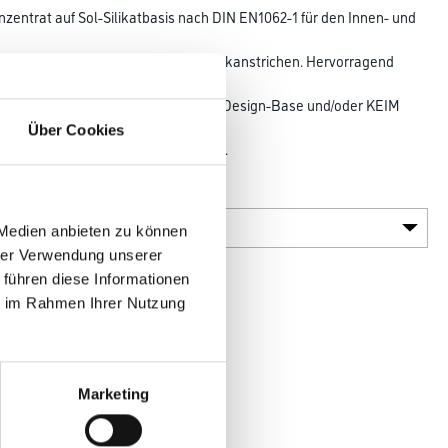
entrat auf Sol-Silikatbasis nach DIN EN1062-1 für den Innen- und
Veredelung von herkömmlichen Deckanstrichen. Hervorragend
e Lösungen. In Verbindung mit KEIM Design-Base und/oder KEIM
Über Cookies
 gewünschten Lasureffekt einstellen.
Gebinde
 Medien anbieten zu können
hrer Verwendung unserer
 führen diese Informationen
ie im Rahmen Ihrer Nutzung
en
Marketing