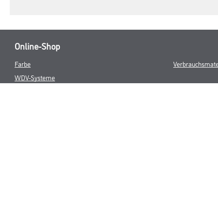
Online-Shop
Farbe
Verbrauchsmate
WDV-Systeme
Trockenbau
Putze- und Spachtelmassen
Bodenbeläge
Wand- & Deckenbeläge
Werkzeug & Maschinen