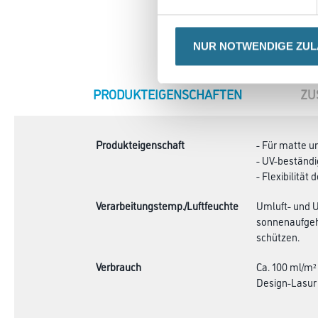
NUR NOTWENDIGE ZU
CURRENT
PRODUKTEIGENSCHAFTEN
ZU
TAB:
Produkteigenschaft
- Für matte u
- UV-beständ
- Flexibilität
Verarbeitungstemp./Luftfeuchte
Umluft- und U
sonnenaufgeh
schützen.
Verbrauch
Ca. 100 ml/m²
Design-Lasur 