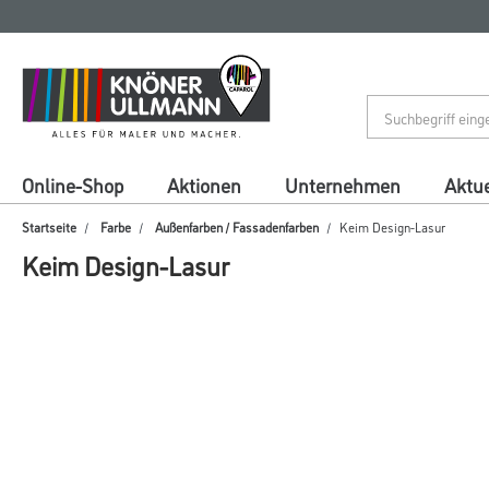
Zum
Zum
Inhalt
Navigationsmenü
springen
springen
Online-Shop
Aktionen
Unternehmen
Aktue
Startseite
Farbe
Außenfarben / Fassadenfarben
Keim Design-Lasur
Keim Design-Lasur