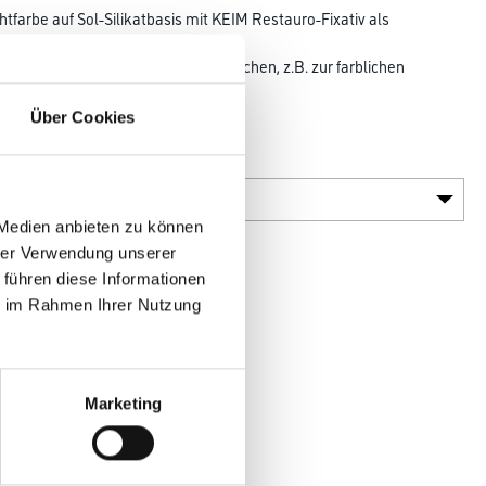
farbe auf Sol-Silikatbasis mit KEIM Restauro-Fixativ als
tel. Besonders
arbgestaltung von Sandsteinoberflächen, z.B. zur farblichen
en an die
Über Cookies
Gebinde
 Medien anbieten zu können
hrer Verwendung unserer
 führen diese Informationen
ie im Rahmen Ihrer Nutzung
en
Marketing