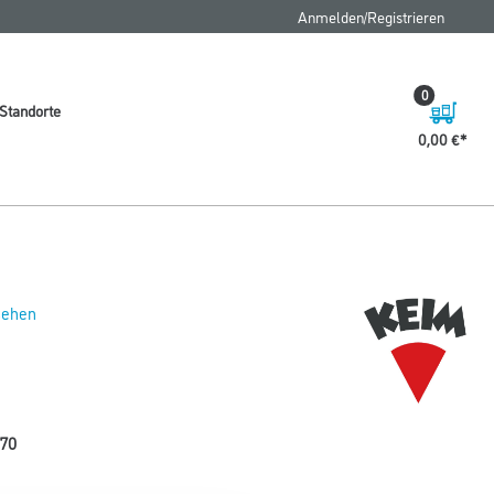
Anmelden/Registrieren
0
Standorte
0,00 €
 sehen
870