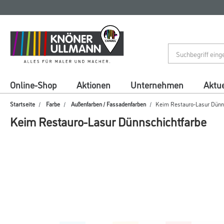
Zum
Zum
Inhalt
Navigationsmenü
springen
springen
Online-Shop
Aktionen
Unternehmen
Aktue
Startseite
Farbe
Außenfarben / Fassadenfarben
Keim Restauro-Lasur Dünns
Keim Restauro-Lasur Dünnschichtfarbe