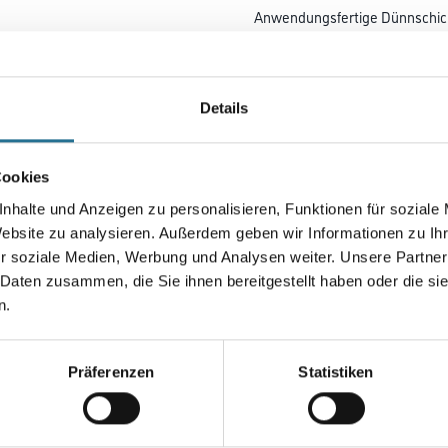
Anwendungsfertige Dünnschicht
Verdünnungs- und Grundiermit
gut geeignet zur lasierenden F
Angleichung von Ausbesserung
Originalsteinsubstanz.
Details
Farbtonbezeichnung
Cookies
nhalte und Anzeigen zu personalisieren, Funktionen für soziale
Website zu analysieren. Außerdem geben wir Informationen zu I
r soziale Medien, Werbung und Analysen weiter. Unsere Partner
Umrechnungsfaktoren
 Daten zusammen, die Sie ihnen bereitgestellt haben oder die s
n.
Zur Farbauswahl für Ihr
Wunschfarbton
Präferenzen
Statistiken