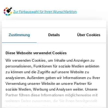
Zur Farbauswahl für Ihren Wunschfarbton
Zustimmung
Details
Über Cookies
Diese Webseite verwendet Cookies
Wir verwenden Cookies, um Inhalte und Anzeigen zu
PRODUKTEIGENSCHAFTEN
personalisieren, Funktionen für soziale Medien anbieten
zu können und die Zugriffe auf unsere Website zu
Produkteigenschaft
analysieren. Außerdem geben wir Informationen zu Ihrer
- Geruchsarm
Verwendung unserer Website an unsere Partner für
- Wasserverdünnbar
soziale Medien, Werbung und Analysen weiter. Unsere
- Ölbeständig
- Abriebfest
Partner führen diese Informationen möglicherweise mit
weiteren Daten zusammen, die Sie ihnen bereitgestellt
Verarbeitungstemp./Luftfeuchte
haben oder die sie im Rahmen Ihrer Nutzung der Dienste