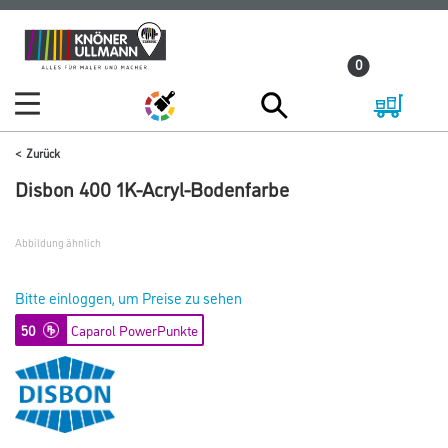
Zum
Zum
Inhalt
Navigationsmenü
0
springen
springen
Zurück
Disbon 400 1K-Acryl-Bodenfarbe
Abbildung ähnlich
Bitte einloggen, um Preise zu sehen
50
Caparol PowerPunkte