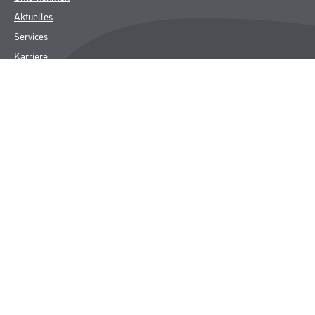
Aktuelles
Services
Karriere
FAQ
Rechtliches
AGB
Nutzungsbedingungen
Logistik- und Servicepreisliste
Impressum
Datenschutz
Integrität
Kontakt
Follow Us