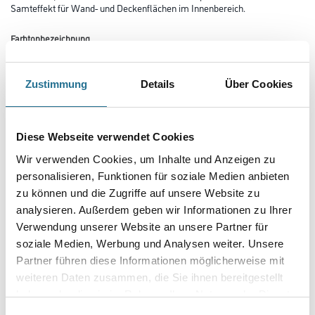
Samteffekt für Wand- und Deckenflächen im Innenbereich.
Farbtonbezeichnung
Zustimmung
Details
Über Cookies
Gebinde
Diese Webseite verwendet Cookies
Wir verwenden Cookies, um Inhalte und Anzeigen zu
personalisieren, Funktionen für soziale Medien anbieten
Umrechnungsfaktoren
zu können und die Zugriffe auf unsere Website zu
analysieren. Außerdem geben wir Informationen zu Ihrer
Verwendung unserer Website an unsere Partner für
soziale Medien, Werbung und Analysen weiter. Unsere
Partner führen diese Informationen möglicherweise mit
Zur Farbauswahl für Ihren Wunschfarbton
weiteren Daten zusammen, die Sie ihnen bereitgestellt
haben oder die sie im Rahmen Ihrer Nutzung der Dienste
Zur Weißware
gesammelt haben.