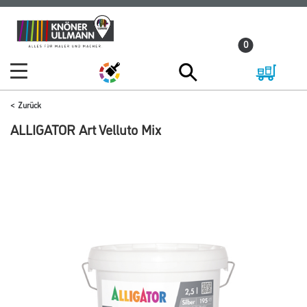
Zum
Zum
Inhalt
Navigationsmenü
0
springen
springen
Zurück
ALLIGATOR Art Velluto Mix