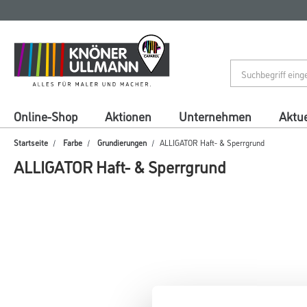
Zum
Zum
Inhalt
Navigationsmenü
springen
springen
Online-Shop
Aktionen
Unternehmen
Aktue
Startseite
Farbe
Grundierungen
ALLIGATOR Haft- & Sperrgrund
ALLIGATOR Haft- & Sperrgrund