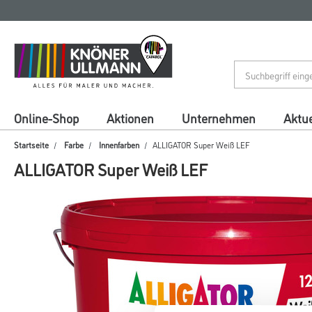
Zum
Zum
Inhalt
Navigationsmenü
springen
springen
Online-Shop
Aktionen
Unternehmen
Aktue
Startseite
Farbe
Innenfarben
ALLIGATOR Super Weiß LEF
ALLIGATOR Super Weiß LEF