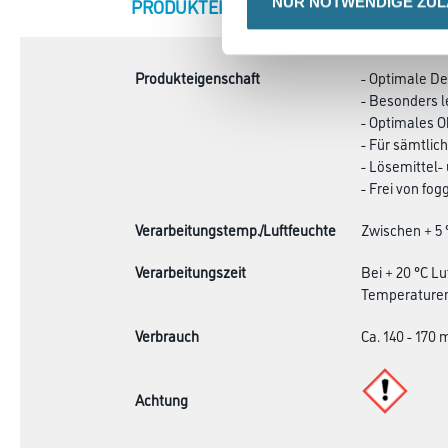
CURRENT
NUR NOTWENDIGE ZU
PRODUKTEIGENSCHAFTEN
ZU
TAB:
Produkteigenschaft
- Optimale De
- Besonders l
- Optimales O
- Für sämtlic
- Lösemittel-
- Frei von fo
Verarbeitungstemp./Luftfeuchte
Zwischen + 5 
Verarbeitungszeit
Bei + 20 °C L
Temperaturen
Verbrauch
Ca. 140 - 170 
Achtung