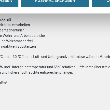
LASSEN
AUSWAHL ERLAUBEN
C
SATZINFOS
GEFAHRENHINWEISE
DAT
ckkraft
eicht zu verarbeiten
berflächenfinish
he Wohn- und Arbeitsbereiche
 und Weichmacherfrei
ggingaktiven Substanzen
°C und + 30 °C für alle Luft- und Untergrundverhältnisse während Verar
uft- und Untergrundtemperatur und 65 % relativer Luftfeuchte überstreich
 und höherer Luftfeuchte entsprechend länger.
ml/m²