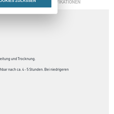
OOKIES ZULASSEN
ENBLÄTTER
SPEZIFIKATIONEN
beitung und Trocknung.
bar nach ca. 4 - 5 Stunden. Bei niedrigeren