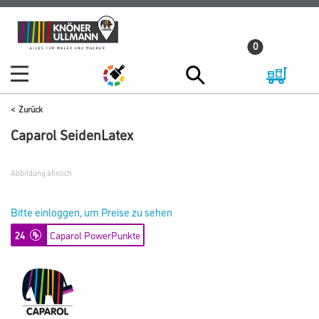
Zum
Zum
Inhalt
Navigationsmenü
0
springen
springen
Zurück
Caparol SeidenLatex
Abbildung ähnlich
Bitte einloggen, um Preise zu sehen
24
Caparol PowerPunkte