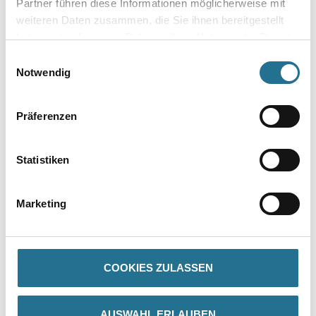
Partner führen diese Informationen möglicherweise mit
weiteren Daten zusammen, die Sie ihnen bereitgestellt
haben oder die sie im Rahmen Ihrer Nutzung der Dienste
gesammelt haben.
Einwilligungsauswahl
Zur Farbauswahl für Ihren Wunschfarbton
Notwendig
Zur Weißware
Präferenzen
Statistiken
Marketing
PRODUKTEIGENSCHAFTEN
COOKIES ZULASSEN
Produkteigenschaft
AUSWAHL ERLAUBEN