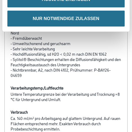
- Konservierungsmittelfrei
- Lösemittelfrei
- Weichmacherfrei
- Frei von foggingaktiven Substanzen
NUR NOTWENDIGE ZULASSEN
- Raumlufthygienisch unbedenklich
- Zertifikat „für Allergiker geeignet“, gemäß Prüfzeugnis des TÜV
Nord
- Fremdüberwacht
- Umweltschonend und geruchsarm
- Sehr leichte Verarbeitung
- Hochdiffusionsfähig, sd H2O < 0,02 m nach DIN EN 1062
- Sylitol® Beschichtungen er­halten die Diffusionsfähigkeit und den
Feuchtigkeitsaustausch des Untergrundes
- Nichtbrennbar, A2, nach DIN 4102, Prüfnummer: P-BAY26-
04659
Verarbeitungstemp./Luftfeuchte
Untere Temperaturgrenze bei der Verarbeitung und Trocknung:+8
°C für Untergrund und Umluft.
Verbrauch
Ca. 140 ml/m² pro Arbeitsgang auf glattem Untergrund. Auf rauen
Flächen entsprechend mehr. Exakten Verbrauch durch
Probebeschichtung ermitteln.