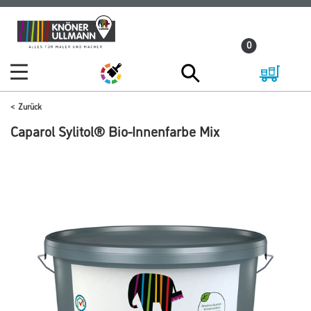
Zum
Zum
Inhalt
Navigationsmenü
0
springen
springen
Zurück
Caparol Sylitol® Bio-Innenfarbe Mix