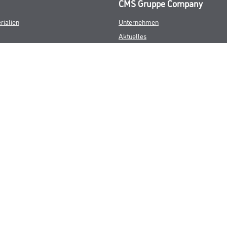
CMS Gruppe Company
rialien
Unternehmen
Aktuelles
Services
Karriere
FAQ
© Copyright CMS Dienstleistungs-Gesellschaft
GEWERBLICHE KUNDEN. ALLE ANGEGEBENEN PREISE SIND ZZGL. GESETZL
**Punktestand wird innerhalb mehrerer Wochen aktualisiert.