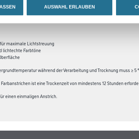
LASSEN
AUSWAHL ERLAUBEN
C
SATZINFOS
GEFAHRENHINWEISE
DAT
 für maximale Lichtstreuung
nd lichtechte Farbtöne
Oberfläche
ergrundtemperatur während der Verarbeitung und Trocknung muss ≥ 5 °
Farbanstrichen ist eine Trockenzeit von mindestens 12 Stunden erforder
 für einen einmaligen Anstrich.