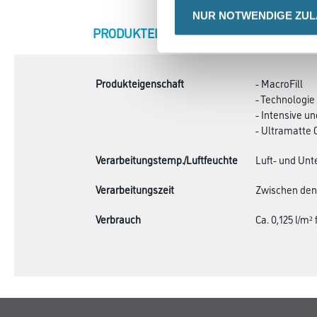
NUR NOTWENDIGE ZU
CURRENT
PRODUKTEIGENSCHAFTEN
ZU
TAB:
Produkteigenschaft
- MacroFill
- Technologie
- Intensive u
- Ultramatte 
Verarbeitungstemp./Luftfeuchte
Luft- und Unt
Verarbeitungszeit
Zwischen den 
Verbrauch
Ca. 0,125 l/m²