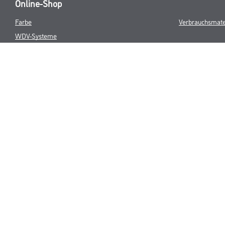
Online-Shop
Farbe
Verbrauchsmate
WDV-Systeme
Trockenbau
Putze- und Spachtelmassen
Bodenbeläge
Wand- & Deckenbeläge
Werkzeug & Maschinen
* NUR FÜR 