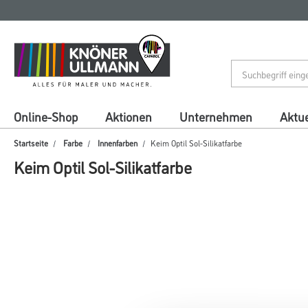
Zum
Zum
Inhalt
Navigationsmenü
springen
springen
Online-Shop
Aktionen
Unternehmen
Aktue
Startseite
Farbe
Innenfarben
Keim Optil Sol-Silikatfarbe
Keim Optil Sol-Silikatfarbe