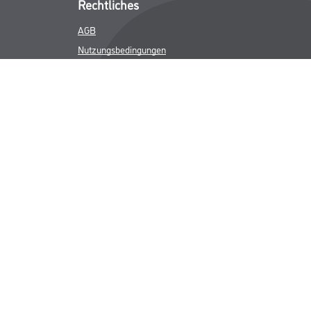
Rechtliches
AGB
Nutzungsbedingungen
Logistik- und Servicepreisliste
Impressum
Datenschutz
Integrität
Kontakt
Follow Us
ICHER MWST.