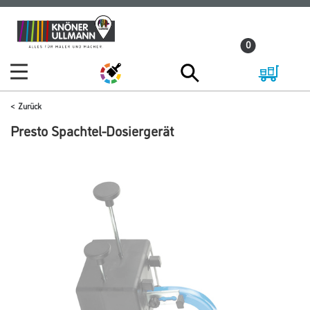
Zum
Zum
Inhalt
Navigationsmenü
0
springen
springen
Zurück
Presto Spachtel-Dosiergerät