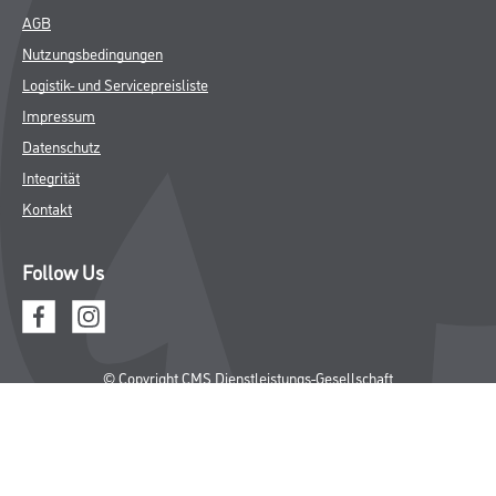
AGB
Nutzungsbedingungen
Logistik- und Servicepreisliste
Impressum
Datenschutz
Integrität
Kontakt
Follow Us
© Copyright CMS Dienstleistungs-Gesellschaft
* NUR FÜR GEWERBLICHE KUNDEN. ALLE ANGEGEBENEN PREISE
SIND ZZGL. GESETZLICHER MWST.
**Punktestand wird innerhalb mehrerer Wochen aktualisiert.