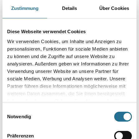
Multifunktionsspachtel grün (art. 499074). Mit diesem
Gerät kann jederzeit im genauen Mischverhältnis von Spachtel und Härter
Zustimmung
Details
Über Cookies
die benötigte Spachtelmenge bereitgestellt werden. Diese
tragbare Version ist praktisch, wirtschaftlich und kann überall verwendet
werden, um genaue Mischverhältnisse zu liefern.
Diese Webseite verwendet Cookies
Gebinde
Wir verwenden Cookies, um Inhalte und Anzeigen zu
personalisieren, Funktionen für soziale Medien anbieten
zu können und die Zugriffe auf unsere Website zu
analysieren. Außerdem geben wir Informationen zu Ihrer
Verwendung unserer Website an unsere Partner für
Umrechnungsfaktoren
soziale Medien, Werbung und Analysen weiter. Unsere
Partner führen diese Informationen möglicherweise mit
weiteren Daten zusammen, die Sie ihnen bereitgestellt
haben oder die sie im Rahmen Ihrer Nutzung der Dienste
gesammelt haben.
Einwilligungsauswahl
Notwendig
Präferenzen