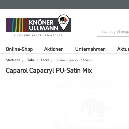
Zum
Zum
Inhalt
Navigationsmenü
springen
springen
Online-Shop
Aktionen
Unternehmen
Aktue
Startseite
Farbe
Lacke
Caparol Capacryl PU-Satin
Caparol Capacryl PU-Satin Mix