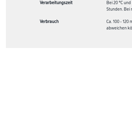
Verarbeitungszeit
Bei 20 °C und
Stunden. Bei 
Verbrauch
Ca. 100 - 120
abweichen kön
Online-Shop
Farbe
Verbrauchsmate
WDV-Systeme
Trockenbau
Putze- und Spachtelmassen
Bodenbeläge
Wand- & Deckenbeläge
Werkzeug & Maschinen