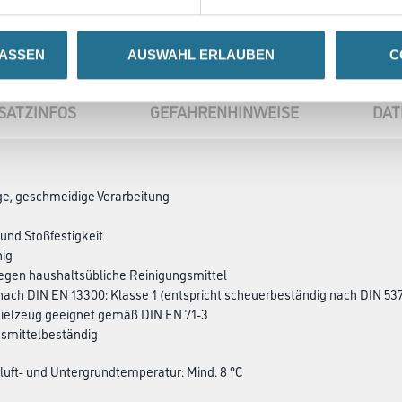
LASSEN
AUSWAHL ERLAUBEN
C
SATZINFOS
GEFAHRENHINWEISE
DAT
ge, geschmeidige Verarbeitung
 und Stoßfestigkeit
hig
egen haushaltsübliche Reinigungsmittel
nach DIN EN 13300: Klasse 1 (entspricht scheuerbeständig nach DIN 53
pielzeug geeignet gemäß DIN EN 71-3
nsmittelbeständig
luft- und Untergrundtemperatur: Mind. 8 °C