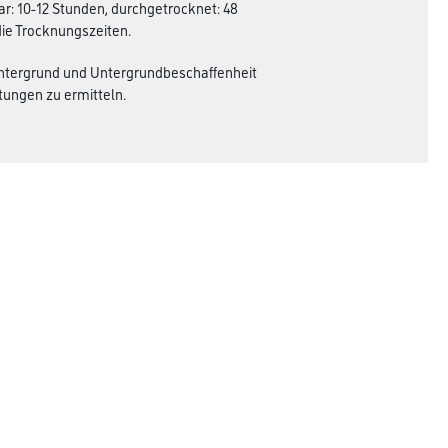
bar: 10-12 Stunden, durchgetrocknet: 48
die Trocknungszeiten.
 Untergrund und Untergrundbeschaffenheit
ungen zu ermitteln.
Rechtliches
AGB
Nutzungsbedingungen
Logistik- und Servicepreisliste
Impressum
Datenschutz
Integrität
Kontakt