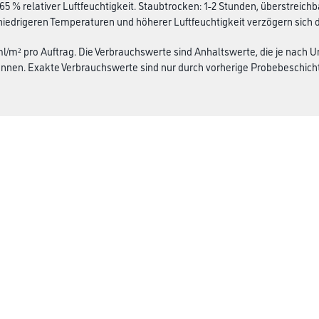
 65 % relativer Luftfeuchtigkeit. Staubtrocken: 1-2 Stunden, überstreich
niedrigeren Temperaturen und höherer Luftfeuchtigkeit verzögern sich 
 ml/m² pro Auftrag. Die Verbrauchswerte sind Anhaltswerte, die je nach
nen. Exakte Verbrauchswerte sind nur durch vorherige Probebeschicht
CMS Gruppe Company
rialien
Unternehmen
Aktuelles
Services
Karriere
FAQ