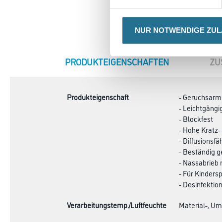
NUR NOTWENDIGE ZU
CURRENT
PRODUKTEIGENSCHAFTEN
ZU
TAB:
Produkteigenschaft
- Geruchsarm
- Leichtgängi
- Blockfest
- Hohe Kratz-
- Diffusionsfä
- Beständig g
- Nassabrieb 
- Für Kinders
- Desinfektio
Verarbeitungstemp./Luftfeuchte
Material-, Um