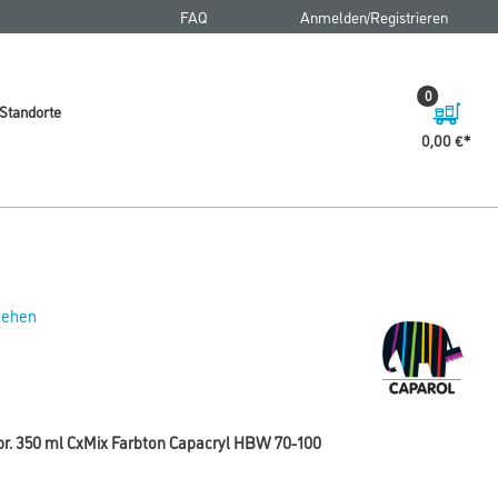
FAQ
Anmelden/Registrieren
0
Standorte
0,00 €
 sehen
pr. 350 ml CxMix Farbton Capacryl HBW 70-100