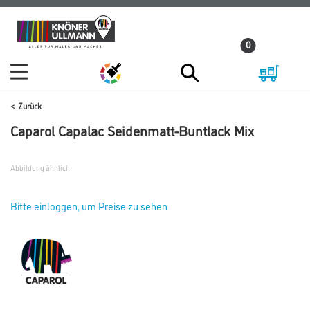
Zum
Zum
Inhalt
Navigationsmenü
0
springen
springen
Zurück
Caparol Capalac Seidenmatt-Buntlack Mix
Abbildung ähnlich
Bitte einloggen, um Preise zu sehen