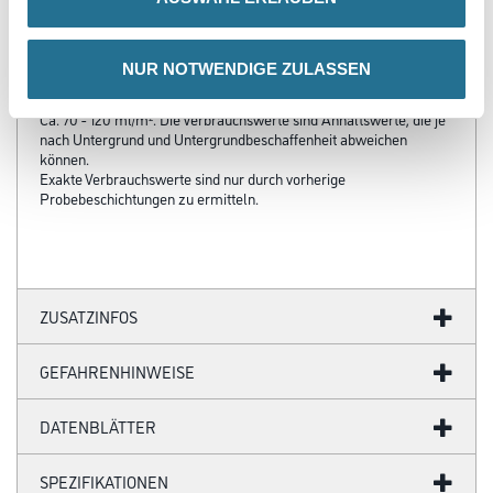
Sicherheitshinweise in der Technischen Information Capalac PU-
Härter Nr.
093 unbedingt beachten.
NUR NOTWENDIGE ZULASSEN
Verbrauch
Ca. 70 - 120 ml/m². Die Verbrauchswerte sind Anhaltswerte, die je
nach Untergrund und Untergrundbeschaffenheit abweichen
können.
Exakte Verbrauchswerte sind nur durch vorherige
Probebeschichtungen zu ermitteln.
ZUSATZINFOS
GEFAHRENHINWEISE
DATENBLÄTTER
SPEZIFIKATIONEN