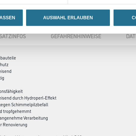
LASSEN
AUSWAHL ERLAUBEN
C
SATZINFOS
GEFAHRENHINWEISE
DAT
zbauteile
chutz
eisend
tig
ionsfähigkeit
isend durch Hydroperl-Effekt
gegen Schimmelpilzbefall
und tropfgehemmt
d angenehme Verarbeitung
der Renovierung