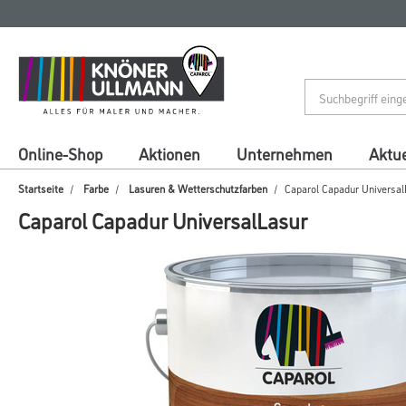
Zum
Zum
Inhalt
Navigationsmenü
springen
springen
Online-Shop
Aktionen
Unternehmen
Aktue
Startseite
Farbe
Lasuren & Wetterschutzfarben
Caparol Capadur Universal
Caparol Capadur UniversalLasur