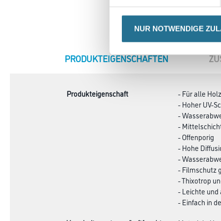
NUR NOTWENDIGE ZU
CURRENT
PRODUKTEIGENSCHAFTEN
ZU
TAB:
Produkteigenschaft
- Für alle Hol
- Hoher UV-S
- Wasserabw
- Mittelschich
- Offenporig
- Hohe Diffus
- Wasserabwe
- Filmschutz 
- Thixotrop 
- Leichte un
- Einfach in 