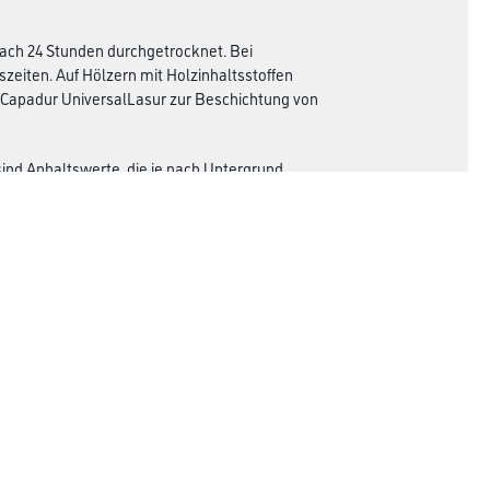
 nach 24 Stunden durchgetrocknet. Bei
zeiten. Auf Hölzern mit Holzinhaltsstoffen
 Capadur UniversalLasur zur Beschichtung von
sind Anhaltswerte, die je nach Untergrund
 durch vorherige Probebeschichtungen zu
Rechtliches
AGB
Nutzungsbedingungen
Logistik- und Servicepreisliste