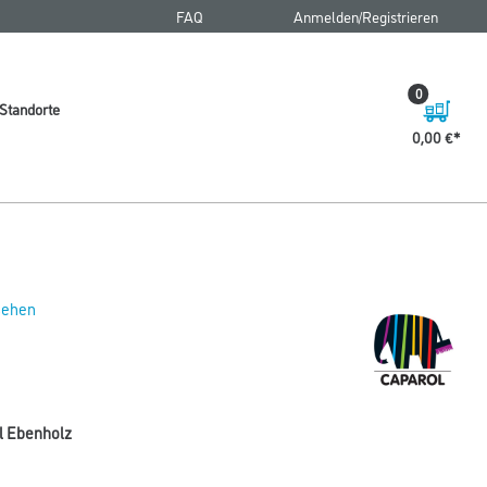
FAQ
Anmelden/Registrieren
0
Standorte
0,00 €
 sehen
l Ebenholz