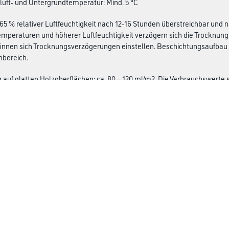
luft- und Untergrundtemperatur: Mind. 5 °C
 65 % relativer Luftfeuchtigkeit nach 12-16 Stunden überstreichbar und
emperaturen und höherer Luftfeuchtigkeit verzögern sich die Trocknungs
können sich Trocknungsverzögerungen einstellen. Beschichtungsaufbau
nbereich.
g auf glatten Holzoberflächen: ca. 80 – 120 ml/m2. Die Verbrauchswerte 
ndbeschaffenheit abweichen können. Exakte Verbrauchswerte sind nur
CMS Gruppe Company
rialien
Unternehmen
Aktuelles
Services