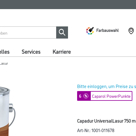
Farbauswahl
lles
Services
Karriere
Lasur
Bitte einloggen, um Preise zu
6
Caparol PowerPunkte
Capadur UniversalLasur 750 m
Art-Nr.:
1001-011678