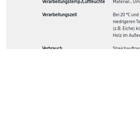
Verarbeitungstemp./Luftfeuchte
Material-, Um
Verarbeitungszeit
Bei 20 °C und
niedrigeren T
(z.B. Eiche) 
Holz im Auße
Verbrauch
Streichauftra
und Untergru
ermitteln.
Online-Shop
Farbe
Verbrauchsmate
WDV-Systeme
Trockenbau