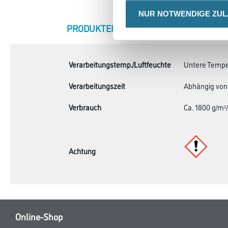
NUR NOTWENDIGE ZU
CURRENT
PRODUKTEIGENSCHAFTEN
ZU
TAB:
Verarbeitungstemp./Luftfeuchte
Untere Temper
Verarbeitungszeit
Abhängig von 
Verbrauch
Ca. 1800 g/m
Achtung
Online-Shop