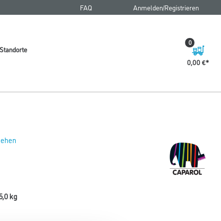
FAQ
Anmelden/Registrieren
0
Standorte
0,00 €
 sehen
5,0 kg