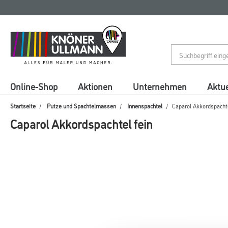
Zum
Zum
Inhalt
Navigationsmenü
springen
springen
Online-Shop
Aktionen
Unternehmen
Aktue
Startseite
Putze und Spachtelmassen
Innenspachtel
Caparol Akkordspachte
Caparol Akkordspachtel fein