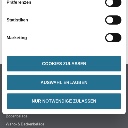
Präferenzen
ZUSATZINFOS
GEFAHRENHINWEISE
Statistiken
DATENBLÄTTER
Marketing
SPEZIFIKATIONEN
COOKIES ZULASSEN
Online-Shop
AUSWAHL ERLAUBEN
Farbe
WDV-Systeme
Trockenbau
NUR NOTWENDIGE ZULASSEN
Putze- und Spachtelmassen
Bodenbeläge
Wand- & Deckenbeläge