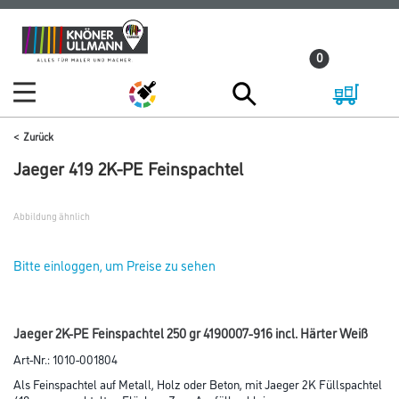
Zum
Zum
Inhalt
Navigationsmenü
0
springen
springen
Zurück
Jaeger 419 2K-PE Feinspachtel
Abbildung ähnlich
Bitte einloggen, um Preise zu sehen
Jaeger 2K-PE Feinspachtel 250 gr 4190007-916 incl. Härter Weiß
Art-Nr.:
1010-001804
Als Feinspachtel auf Metall, Holz oder Beton, mit Jaeger 2K Füllspachtel