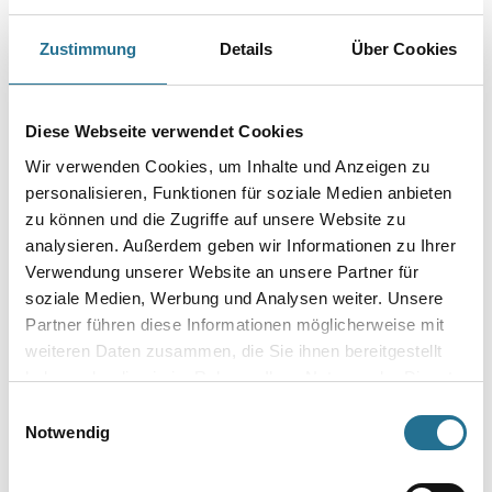
Zustimmung
Details
Über Cookies
PRODUKTEIGENSCHAFTEN
Produkteigenschaft
Diese Webseite verwendet Cookies
- Sehr gute Haftung
Wir verwenden Cookies, um Inhalte und Anzeigen zu
- Schnelle Trocknung
- Gut schleifbar
personalisieren, Funktionen für soziale Medien anbieten
- Kann auch in dicken Schichten aufgetragen werden
zu können und die Zugriffe auf unsere Website zu
- Geeignet für Metall, Holz und Beton
analysieren. Außerdem geben wir Informationen zu Ihrer
Verwendung unserer Website an unsere Partner für
Verarbeitungszeit
soziale Medien, Werbung und Analysen weiter. Unsere
Verarbeitungszeit beträgt ca. 3 - 5 min
Partner führen diese Informationen möglicherweise mit
weiteren Daten zusammen, die Sie ihnen bereitgestellt
Achtung
haben oder die sie im Rahmen Ihrer Nutzung der Dienste
gesammelt haben.
Einwilligungsauswahl
Notwendig