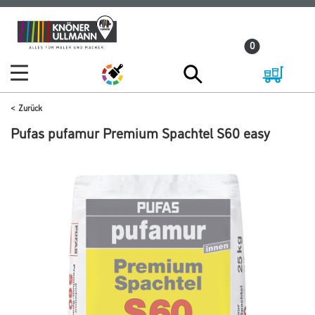
Zum
Zum
Inhalt
Navigationsmenü
0
springen
springen
Zurück
Pufas pufamur Premium Spachtel S60 easy