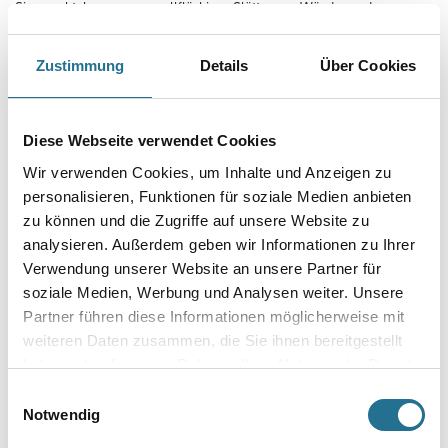
Gipsspachtelmasse zum vollflächigen Glätten von Wänden und
Decken, zum Schließen von Fugen in Betonfertigteilen und zum Füllen
von Rissen und Löchern. Ideal auch zum Verfugen und
Verspachteln von spannungsfrei montierten Trockenbauplatten in den
Zustimmung
Details
Über Cookies
Oberflächengüten Q1-Q4.
Farbtonbezeichnung
Diese Webseite verwendet Cookies
Wir verwenden Cookies, um Inhalte und Anzeigen zu
personalisieren, Funktionen für soziale Medien anbieten
Gebinde
zu können und die Zugriffe auf unsere Website zu
analysieren. Außerdem geben wir Informationen zu Ihrer
Verwendung unserer Website an unsere Partner für
soziale Medien, Werbung und Analysen weiter. Unsere
Partner führen diese Informationen möglicherweise mit
Umrechnungsfaktoren
weiteren Daten zusammen, die Sie ihnen bereitgestellt
haben oder die sie im Rahmen Ihrer Nutzung der Dienste
gesammelt haben.
Einwilligungsauswahl
Notwendig