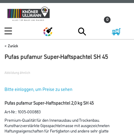
Zum
Zum
Inhalt
Navigationsmenü
0
springen
springen
Zurück
Pufas pufamur Super-Haftspachtel SH 45
Abbildung ähnlich
Bitte einloggen, um Preise zu sehen
Pufas pufamur Super-Haftspachtel 2,0 kg SH 45
Art-Nr.:
1005-000883
Premium-Qualität für den Innenausbau und Trockenbau.
Kunstharzverstärkte Gipsspachtelmasse mit ausgezeichneten
Haftungseigenschaften für Fertigbeton und andere sehr glatte