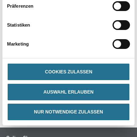
Verarbeitungszeit
Präferenzen
- Trockenzeit: 45 min
Statistiken
Verbrauch
Ca. 1 kg/m²
Marketing
ZUSATZINFOS
COOKIES ZULASSEN
GEFAHRENHINWEISE
AUSWAHL ERLAUBEN
DATENBLÄTTER
SPEZIFIKATIONEN
NUR NOTWENDIGE ZULASSEN