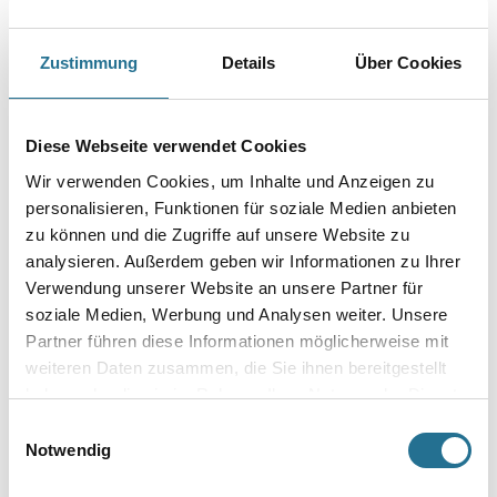
Zustimmung
Details
Über Cookies
PRODUKTEIGENSCHAFTEN
Diese Webseite verwendet Cookies
Produkteigenschaft
- Kunstharzvergütet und faserverstärkt
Wir verwenden Cookies, um Inhalte und Anzeigen zu
- Perfekte Haftung
personalisieren, Funktionen für soziale Medien anbieten
- Für alle Gipskartonsysteme gemäß EN 13963
zu können und die Zugriffe auf unsere Website zu
- Bei spannungsfrei montierten Gipskarton- und Gipsfaserplatten
ohne Bewehrungsstreifen anwendbar
analysieren. Außerdem geben wir Informationen zu Ihrer
- Auf Null ausziehbar für ansatzfreies Spachteln
Verwendung unserer Website an unsere Partner für
- Verarbeitungszeit 45 Minuten
soziale Medien, Werbung und Analysen weiter. Unsere
- Brandverhalten: A1 nach EN 13501-1
- CE-konform gem. DIN EN 13963-4B und DIN EN 13279-1 (Gips-
Partner führen diese Informationen möglicherweise mit
Flächenspachtel C7/20/2)
weiteren Daten zusammen, die Sie ihnen bereitgestellt
haben oder die sie im Rahmen Ihrer Nutzung der Dienste
Verarbeitungstemp./Luftfeuchte
gesammelt haben.
Einwilligungsauswahl
Nicht unter + 5 ° C Untergrund- und Raumtemperatur verarbeiten.
Der Untergrund muss trocken, tragfähig und frei von Trennmitteln
Notwendig
(Staub, Schalöl u. ä.) sein.