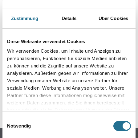
Zustimmung
Details
Über Cookies
Diese Webseite verwendet Cookies
PRODUKTEIGENSCHAFTEN
Wir verwenden Cookies, um Inhalte und Anzeigen zu
personalisieren, Funktionen für soziale Medien anbieten
zu können und die Zugriffe auf unsere Website zu
analysieren. Außerdem geben wir Informationen zu Ihrer
ZUSATZINFOS
Verwendung unserer Website an unsere Partner für
soziale Medien, Werbung und Analysen weiter. Unsere
GEFAHRENHINWEISE
Partner führen diese Informationen möglicherweise mit
weiteren Daten zusammen, die Sie ihnen bereitgestellt
haben oder die sie im Rahmen Ihrer Nutzung der Dienste
SPEZIFIKATIONEN
gesammelt haben.
Einwilligungsauswahl
Notwendig