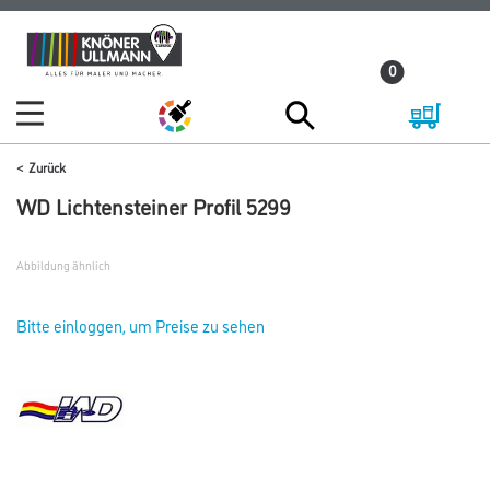
Zum
Zum
Inhalt
Navigationsmenü
0
springen
springen
Zurück
WD Lichtensteiner Profil 5299
Abbildung ähnlich
Bitte einloggen, um Preise zu sehen