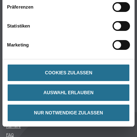
Online-Shop
Präferenzen
Farbe
WDV-Systeme
Statistiken
Trockenbau
Putze- und Spachtelmassen
Marketing
Bodenbeläge
Wand- & Deckenbeläge
Werkzeug & Maschinen
Verbrauchsmaterialien
COOKIES ZULASSEN
CMS Gruppe Company
AUSWAHL ERLAUBEN
Unternehmen
Aktuelles
NUR NOTWENDIGE ZULASSEN
Services
Karriere
FAQ