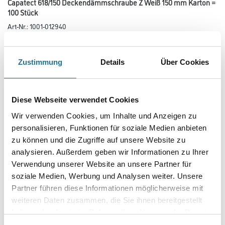
Capatect 618/150 Deckendämmschraube Z Weiß 150 mm Karton =
100 Stück
Art-Nr.:
1001-012940
Bauaufsichtlich zugelassene Deckendämmschraube zur sicheren
Befestigung von Deckendämmungen in Kombination mit dem Capatect
Deckendämmteller DDT.
Zustimmung
Details
Über Cookies
Länge in centimeter
Diese Webseite verwendet Cookies
Wir verwenden Cookies, um Inhalte und Anzeigen zu
Gebinde
personalisieren, Funktionen für soziale Medien anbieten
zu können und die Zugriffe auf unsere Website zu
analysieren. Außerdem geben wir Informationen zu Ihrer
Variante
Verwendung unserer Website an unsere Partner für
soziale Medien, Werbung und Analysen weiter. Unsere
Partner führen diese Informationen möglicherweise mit
weiteren Daten zusammen, die Sie ihnen bereitgestellt
haben oder die sie im Rahmen Ihrer Nutzung der Dienste
Umrechnungsfaktoren
gesammelt haben.