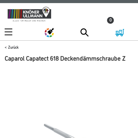
Zum
Zum
Inhalt
Navigationsmenü
0
springen
springen
Zurück
Caparol Capatect 618 Deckendämmschraube Z