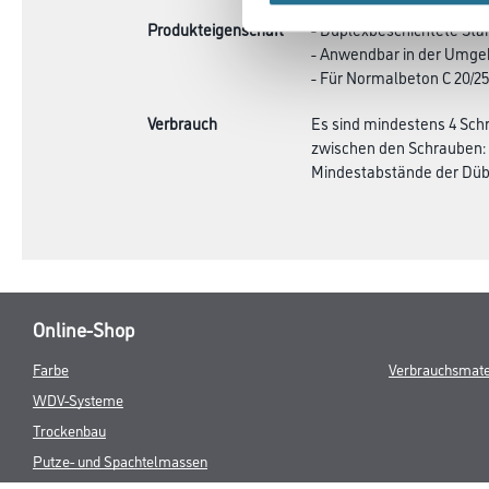
Produkteigenschaft
- Duplexbeschichtete Sta
- Anwendbar in der Umgeb
- Für Normalbeton C 20/25
Verbrauch
Es sind mindestens 4 Sch
zwischen den Schrauben: 
Mindestabstände der Dübe
Online-Shop
Farbe
Verbrauchsmate
WDV-Systeme
Trockenbau
Putze- und Spachtelmassen