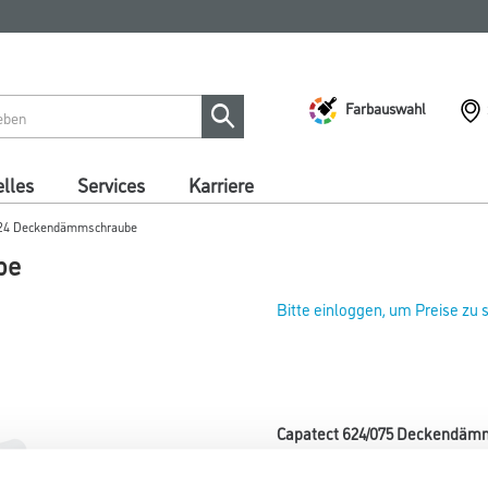
Farbauswahl
lles
Services
Karriere
 624 Deckendämmschraube
be
Bitte einloggen, um Preise zu
Capatect 624/075 Deckendämm
Art-Nr.:
1001-013964