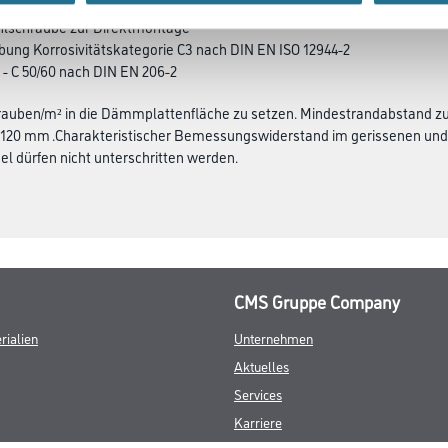
hlschraube zur Direktmontage
ung Korrosivitätskategorie C3 nach DIN EN ISO 12944-2
 - C 50/60 nach DIN EN 206-2
rauben/m² in die Dämmplattenfläche zu setzen. Mindestrandabstand z
120 mm .Charakteristischer Bemessungswiderstand im gerissenen und 
l dürfen nicht unterschritten werden.
CMS Gruppe Company
rialien
Unternehmen
Aktuelles
Services
Karriere