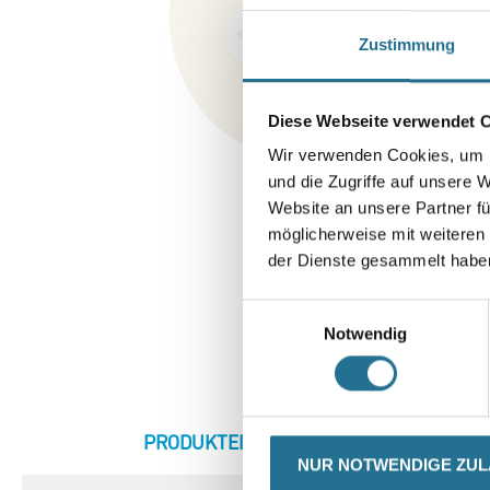
Zustimmung
Diese Webseite verwendet 
Wir verwenden Cookies, um I
und die Zugriffe auf unsere 
Website an unsere Partner fü
möglicherweise mit weiteren
der Dienste gesammelt habe
Einwilligungsauswahl
Notwendig
CURRENT
PRODUKTEIGENSCHAFTEN
ZU
TAB:
NUR NOTWENDIGE ZU