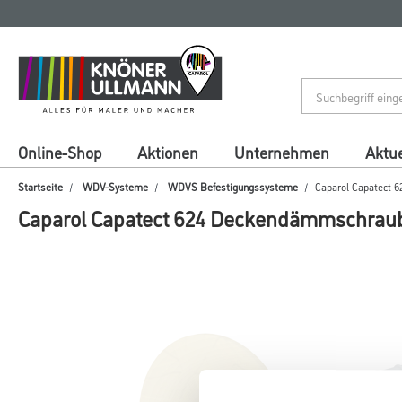
Zum
Zum
Inhalt
Navigationsmenü
springen
springen
Online-Shop
Aktionen
Unternehmen
Aktue
Startseite
WDV-Systeme
WDVS Befestigungssysteme
Caparol Capatect
Caparol Capatect 624 Deckendämmschrau