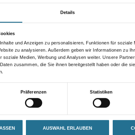
Bauaufsichtlich zugelassene
Deckendämmungen im Innenb
Details
Gebinde
Cookies
nhalte und Anzeigen zu personalisieren, Funktionen für soziale
Website zu analysieren. Außerdem geben wir Informationen zu I
r soziale Medien, Werbung und Analysen weiter. Unsere Partner
Umrechnungsfaktoren
 Daten zusammen, die Sie ihnen bereitgestellt haben oder die s
n.
Präferenzen
Statistiken
SATZINFOS
GEFAHRENHINWEISE
DAT
LASSEN
AUSWAHL ERLAUBEN
C