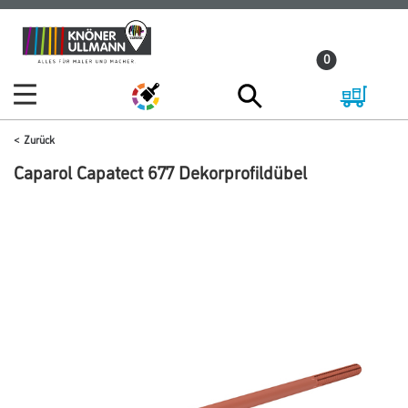
Zum
Zum
Inhalt
Navigationsmenü
0
springen
springen
Zurück
Caparol Capatect 677 Dekorprofildübel