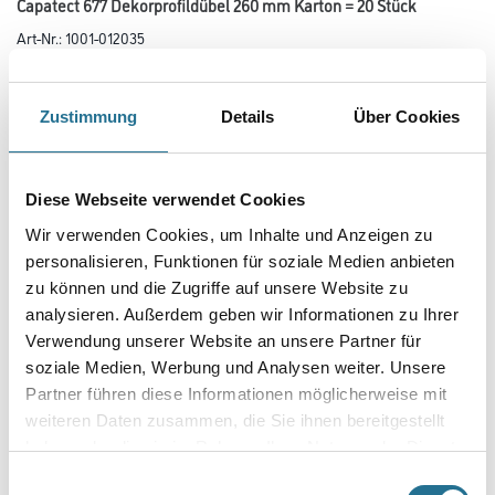
Capatect 677 Dekorprofildübel 260 mm Karton = 20 Stück
Art-Nr.:
1001-012035
Zur Befestigung der Capapor Konsolenleisteund je nach Anwendung der
Capapor Profile.
Zustimmung
Details
Über Cookies
Länge in centimeter
Diese Webseite verwendet Cookies
Gebinde
Wir verwenden Cookies, um Inhalte und Anzeigen zu
personalisieren, Funktionen für soziale Medien anbieten
zu können und die Zugriffe auf unsere Website zu
Variante
analysieren. Außerdem geben wir Informationen zu Ihrer
Verwendung unserer Website an unsere Partner für
soziale Medien, Werbung und Analysen weiter. Unsere
Partner führen diese Informationen möglicherweise mit
weiteren Daten zusammen, die Sie ihnen bereitgestellt
haben oder die sie im Rahmen Ihrer Nutzung der Dienste
Umrechnungsfaktoren
gesammelt haben.
Einwilligungsauswahl