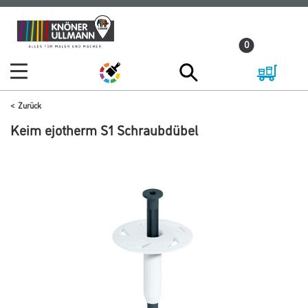
Zum
Zum
Inhalt
Navigationsmenü
0
springen
springen
Zurück
Keim ejotherm S1 Schraubdübel