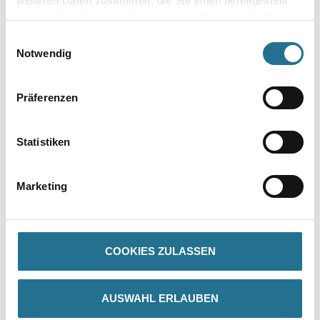
weiteren Daten zusammen, die Sie ihnen bereitgestellt
haben oder die sie im Rahmen Ihrer Nutzung der Dienste
gesammelt haben.
Einwilligungsauswahl
Notwendig
Umrechnungsfaktoren
Präferenzen
Statistiken
Marketing
PRODUKTEIGENSCHAFTEN
COOKIES ZULASSEN
Produkteigenschaft
- Für alle Untergründe geeignet (Nutzungskategorie: A, B, C, D, E)
- Schnelle und effiziente Setzzeiten
AUSWAHL ERLAUBEN
- Optimierte Wärmebrücken (chi-Wert 0,000 W/K)