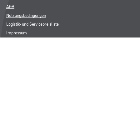
AGB
Nutzungsbedingungen
Logistik- und Servicepreisliste
Impressum
Datenschutz
Integrität
Kontakt
Follow Us
© Copyright CMS Dienstleistungs-Gesellschaft
* NUR FÜR GEWERBLICHE KUNDEN. ALLE ANGEGEBENEN PREISE
SIND ZZGL. GESETZLICHER MWST.
**Punktestand wird innerhalb mehrerer Wochen aktualisiert.