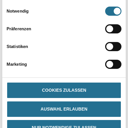
gesammelt haben.
Einwilligungsauswahl
Notwendig
Umrechnungsfaktoren
Präferenzen
Statistiken
Marketing
PRODUKTEIGENSCHAFTEN
COOKIES ZULASSEN
Produkteigenschaft
- Organisch gebundenes, klinkerartig vorgefertigtes Putzteil
AUSWAHL ERLAUBEN
- A2-s1, d0 gemäß DIN EN 13501-1 (nichtbrennbar)
- Überwiegend aus mineralischen Grundstoffen
- Witterungsbeständig und UV-beständig
- Wasserdampfdiffusionsfähig
NUR NOTWENDIGE ZULASSEN