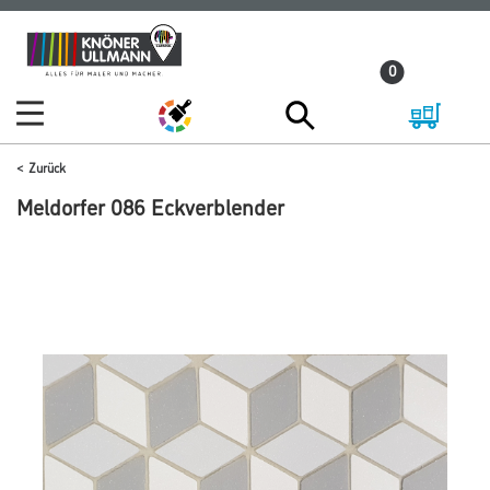
Zum
Zum
Inhalt
Navigationsmenü
0
springen
springen
Zurück
Meldorfer 086 Eckverblender