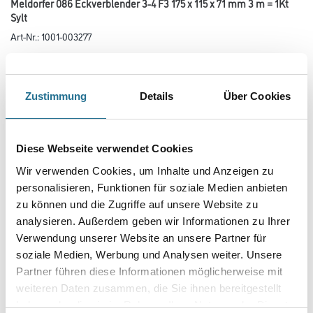
Meldorfer 086 Eckverblender 3-4 F3 175 x 115 x 71 mm 3 m = 1Kt
Sylt
Art-Nr.:
1001-003277
Dekorative Oberflächenbeschichtung für die individuelle Gestaltung von
Oberflächen in den Capatect Fassadensystemen und für
andere ebene, feste und tragfähige Untergründe.
Zustimmung
Details
Über Cookies
Farbtonbezeichnung
Diese Webseite verwendet Cookies
Länge in centimeter
Wir verwenden Cookies, um Inhalte und Anzeigen zu
personalisieren, Funktionen für soziale Medien anbieten
zu können und die Zugriffe auf unsere Website zu
Breite in centimeter
analysieren. Außerdem geben wir Informationen zu Ihrer
Verwendung unserer Website an unsere Partner für
soziale Medien, Werbung und Analysen weiter. Unsere
Partner führen diese Informationen möglicherweise mit
Gebinde
weiteren Daten zusammen, die Sie ihnen bereitgestellt
haben oder die sie im Rahmen Ihrer Nutzung der Dienste