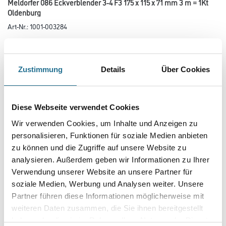
Meldorfer 086 Eckverblender 3-4 F3 175 x 115 x 71 mm 3 m = 1Kt
Oldenburg
Art-Nr.:
1001-003284
Dekorative Oberflächenbeschichtung für die individuelle Gestaltung von
Oberflächen in den Capatect Fassadensystemen und für
andere ebene, feste und tragfähige Untergründe.
Zustimmung
Details
Über Cookies
Farbtonbezeichnung
Diese Webseite verwendet Cookies
Länge in centimeter
Wir verwenden Cookies, um Inhalte und Anzeigen zu
personalisieren, Funktionen für soziale Medien anbieten
zu können und die Zugriffe auf unsere Website zu
Breite in centimeter
analysieren. Außerdem geben wir Informationen zu Ihrer
Verwendung unserer Website an unsere Partner für
soziale Medien, Werbung und Analysen weiter. Unsere
Partner führen diese Informationen möglicherweise mit
Gebinde
weiteren Daten zusammen, die Sie ihnen bereitgestellt
haben oder die sie im Rahmen Ihrer Nutzung der Dienste