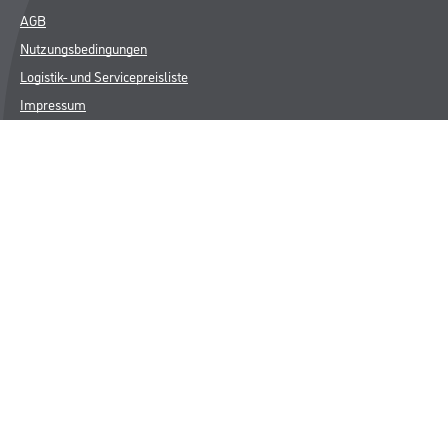
AGB
Nutzungsbedingungen
Logistik- und Servicepreisliste
Impressum
Datenschutz
Integrität
Kontakt
Follow Us
© Copyright CMS Dienstleistungs-Gesellschaft
* NUR FÜR GEWERBLICHE KUNDEN. ALLE ANGEGEBENEN PREISE
SIND ZZGL. GESETZLICHER MWST.
**Punktestand wird innerhalb mehrerer Wochen aktualisiert.