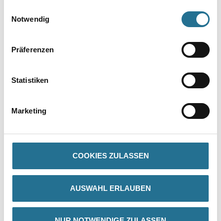
gesammelt haben.
Einwilligungsauswahl
Notwendig
Umrechnungsfaktoren
Präferenzen
Statistiken
Marketing
PRODUKTEIGENSCHAFTEN
COOKIES ZULASSEN
Produkteigenschaft
- Organisch gebundenes, klinkerartig vorgefertigtes Putzteil
AUSWAHL ERLAUBEN
- A2-s1, d0 gemäß DIN EN 13501-1 (nichtbrennbar)
- Überwiegend aus mineralischen Grundstoffen
- Witterungsbeständig und UV-beständig
- Wasserdampfdiffusionsfähig
NUR NOTWENDIGE ZULASSEN