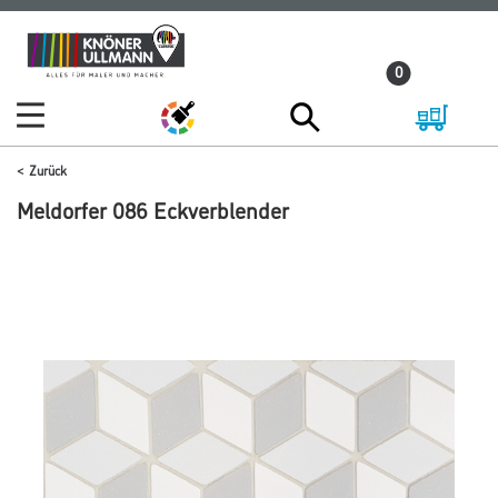
Zum
Zum
Inhalt
Navigationsmenü
0
springen
springen
Zurück
Meldorfer 086 Eckverblender