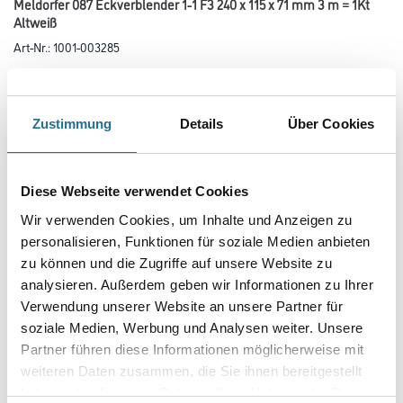
Meldorfer 087 Eckverblender 1-1 F3 240 x 115 x 71 mm 3 m = 1Kt
Altweiß
Art-Nr.:
1001-003285
Dekorative Oberflächenbeschichtung für die individuelle Gestaltung von
Oberflächen in den Capatect Fassadensystemen und für
andere ebene, feste und tragfähige Untergründe.
Zustimmung
Details
Über Cookies
Farbtonbezeichnung
Diese Webseite verwendet Cookies
Länge in centimeter
Wir verwenden Cookies, um Inhalte und Anzeigen zu
personalisieren, Funktionen für soziale Medien anbieten
zu können und die Zugriffe auf unsere Website zu
Breite in centimeter
analysieren. Außerdem geben wir Informationen zu Ihrer
Verwendung unserer Website an unsere Partner für
soziale Medien, Werbung und Analysen weiter. Unsere
Partner führen diese Informationen möglicherweise mit
Gebinde
weiteren Daten zusammen, die Sie ihnen bereitgestellt
haben oder die sie im Rahmen Ihrer Nutzung der Dienste