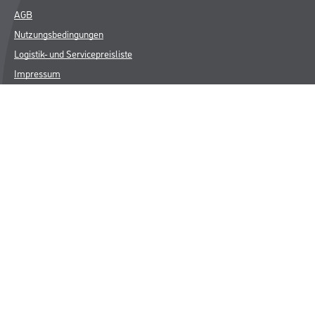
AGB
Nutzungsbedingungen
Logistik- und Servicepreisliste
Impressum
Datenschutz
Integrität
Kontakt
Follow Us
© Copyright CMS Dienstleistungs-Gesellschaft
* NUR FÜR GEWERBLICHE KUNDEN. ALLE ANGEGEBENEN PREISE
SIND ZZGL. GESETZLICHER MWST.
**Punktestand wird innerhalb mehrerer Wochen aktualisiert.