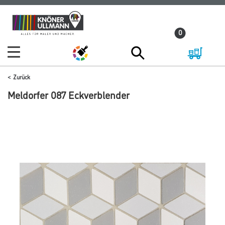
Zum
Zum
Inhalt
Navigationsmenü
0
springen
springen
Zurück
Meldorfer 087 Eckverblender