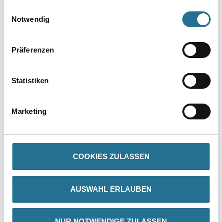
gesammelt haben.
Einwilligungsauswahl
Notwendig
Umrechnungsfaktoren
Präferenzen
Statistiken
Marketing
PRODUKTEIGENSCHAFTEN
COOKIES ZULASSEN
Produkteigenschaft
- Organisch gebundenes, klinkerartig vorgefertigtes Putzteil
AUSWAHL ERLAUBEN
- A2-s1, d0 gemäß DIN EN 13501-1 (nichtbrennbar)
- Überwiegend aus mineralischen Grundstoffen
- Witterungsbeständig und UV-beständig
- Wasserdampfdiffusionsfähig
NUR NOTWENDIGE ZULASSEN