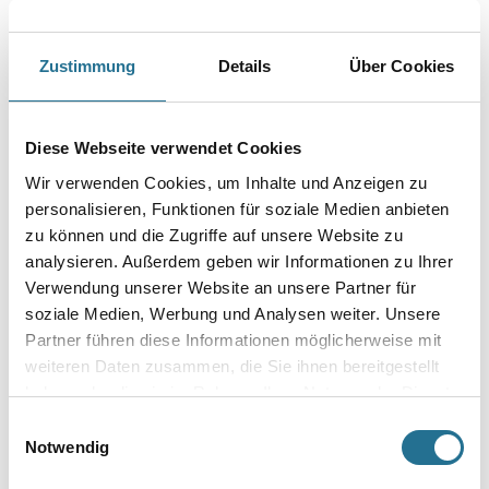
Zustimmung
Details
Über Cookies
PRODUKTEIGENSCHAFTEN
Diese Webseite verwendet Cookies
Produkteigenschaft
Wir verwenden Cookies, um Inhalte und Anzeigen zu
- Geringer Materialverbrauch und leichte Verarbeitung durch
Leichtzuschlagsstoffe
personalisieren, Funktionen für soziale Medien anbieten
- Witterungsbeständig
zu können und die Zugriffe auf unsere Website zu
- Sehr hoch wasserdampfdurchlässig
analysieren. Außerdem geben wir Informationen zu Ihrer
- Sehr gute Haftung
- Hohe Klebkraft auf nahezu allen Untergründen
Verwendung unserer Website an unsere Partner für
- Elastisch durch Faservergütung
soziale Medien, Werbung und Analysen weiter. Unsere
Partner führen diese Informationen möglicherweise mit
Verbrauch
weiteren Daten zusammen, die Sie ihnen bereitgestellt
- Dämmplattenverklebung: ca. 4,0 bis 5,0 kg/m² bei planebenem
Untergrund
haben oder die sie im Rahmen Ihrer Nutzung der Dienste
- Armierungsschicht: Mind. 5,5 kg/m² bei einer Mindestschichtdicke
gesammelt haben.
Einwilligungsauswahl
von 5 mm
Notwendig
Bei diesen Verbrauchsangaben handelt es sich um Richtwerte.
Objektabhängige oder verarbeitungsbedingte Abweichungen sind