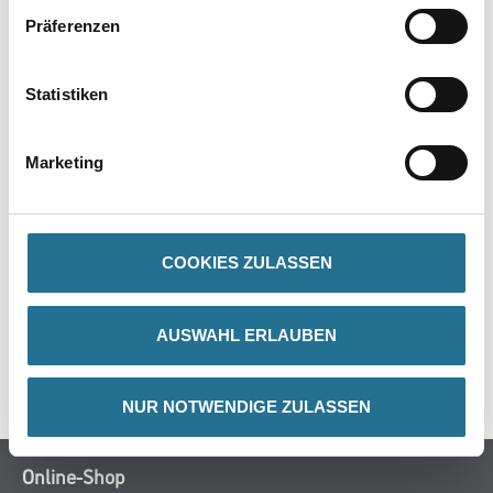
zu
berücksichtigen.
Präferenzen
Gefahr
Statistiken
Marketing
ZUSATZINFOS
COOKIES ZULASSEN
GEFAHRENHINWEISE
DATENBLÄTTER
AUSWAHL ERLAUBEN
SPEZIFIKATIONEN
NUR NOTWENDIGE ZULASSEN
Online-Shop