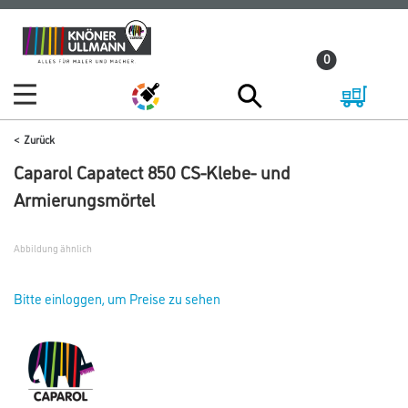
Zum
Zum
Inhalt
Navigationsmenü
0
springen
springen
Zurück
Caparol Capatect 850 CS-Klebe- und
Armierungsmörtel
Abbildung ähnlich
Bitte einloggen, um Preise zu sehen