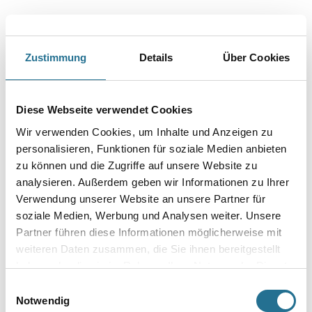
Capatect 777 Sockelmulti 25,0 kg
Art-Nr.:
1001-013848
Zustimmung
Details
Über Cookies
Mineralische Klebe- und Armierungsmasse, sowie filzbarer Oberputz
speziell für den Sockelbereich.
Farbtonbezeichnung
Diese Webseite verwendet Cookies
Wir verwenden Cookies, um Inhalte und Anzeigen zu
personalisieren, Funktionen für soziale Medien anbieten
Gebinde
zu können und die Zugriffe auf unsere Website zu
analysieren. Außerdem geben wir Informationen zu Ihrer
Verwendung unserer Website an unsere Partner für
soziale Medien, Werbung und Analysen weiter. Unsere
Partner führen diese Informationen möglicherweise mit
weiteren Daten zusammen, die Sie ihnen bereitgestellt
Umrechnungsfaktoren
haben oder die sie im Rahmen Ihrer Nutzung der Dienste
gesammelt haben.
Einwilligungsauswahl
Notwendig