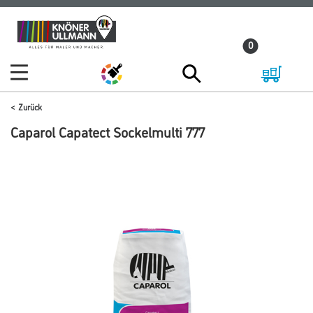
Zum
Zum
Inhalt
Navigationsmenü
0
springen
springen
Zurück
Caparol Capatect Sockelmulti 777