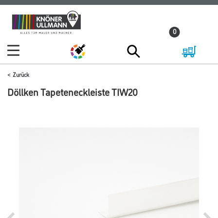
Zum
Zum
Inhalt
Navigationsmenü
0
springen
springen
Zurück
Döllken Tapeteneckleiste TIW20