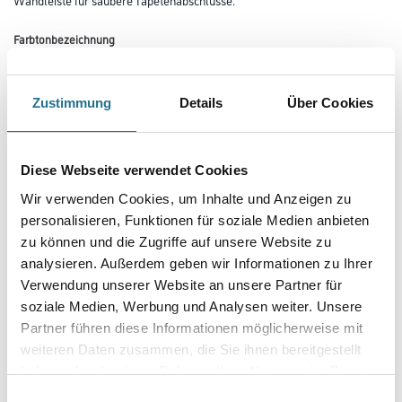
Farbtonbezeichnung
Zustimmung
Details
Über Cookies
Länge in centimeter
Diese Webseite verwendet Cookies
Breite in centimeter
Wir verwenden Cookies, um Inhalte und Anzeigen zu
personalisieren, Funktionen für soziale Medien anbieten
zu können und die Zugriffe auf unsere Website zu
Gebinde
analysieren. Außerdem geben wir Informationen zu Ihrer
Verwendung unserer Website an unsere Partner für
soziale Medien, Werbung und Analysen weiter. Unsere
Partner führen diese Informationen möglicherweise mit
weiteren Daten zusammen, die Sie ihnen bereitgestellt
Umrechnungsfaktoren
haben oder die sie im Rahmen Ihrer Nutzung der Dienste
gesammelt haben.
Einwilligungsauswahl