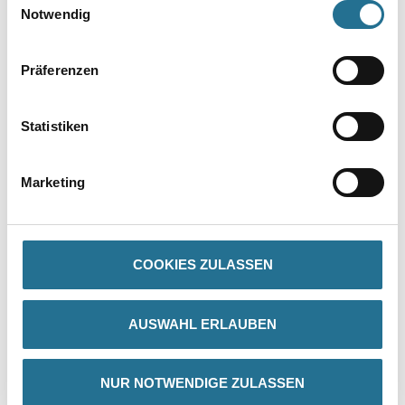
Notwendig
Präferenzen
Statistiken
PRODUKTEIGENSCHAFTEN
Marketing
Produkteigenschaft
- Aus Polyblend auf Basis ABS für die einfache und saubere
Ausarbeitung von Ecken
- Überstreichbar
COOKIES ZULASSEN
- Für stumpfe Winkel einfach einkerben
- Länge 2,60 m, VE = 20 Stück
- TFC totally chlorine-free
AUSWAHL ERLAUBEN
NUR NOTWENDIGE ZULASSEN