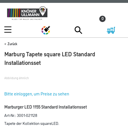
Zum
Zum
Inhalt
Navigationsmenü
0
springen
springen
Zurück
Marburg Tapete square LED Standard
Installationsset
Abbildung ähnlich
Bitte einloggen, um Preise zu sehen
Marburger LED 1155 Standard Installationsset
Art-Nr.:
3001-021128
Tapete der Kollektion squareLED.