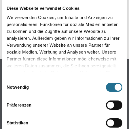
Diese Webseite verwendet Cookies
ZUSATZINFOS
Wir verwenden Cookies, um Inhalte und Anzeigen zu
personalisieren, Funktionen für soziale Medien anbieten
GEFAHRENHINWEISE
zu können und die Zugriffe auf unsere Website zu
analysieren. Außerdem geben wir Informationen zu Ihrer
SPEZIFIKATIONEN
Verwendung unserer Website an unsere Partner für
soziale Medien, Werbung und Analysen weiter. Unsere
Partner führen diese Informationen möglicherweise mit
weiteren Daten zusammen, die Sie ihnen bereitgestellt
Online-Shop
haben oder die sie im Rahmen Ihrer Nutzung der Dienste
Farbe
gesammelt haben.
Einwilligungsauswahl
WDV-Systeme
Notwendig
Trockenbau
Putze- und Spachtelmassen
Präferenzen
Bodenbeläge
Wand- & Deckenbeläge
Statistiken
Werkzeug & Maschinen