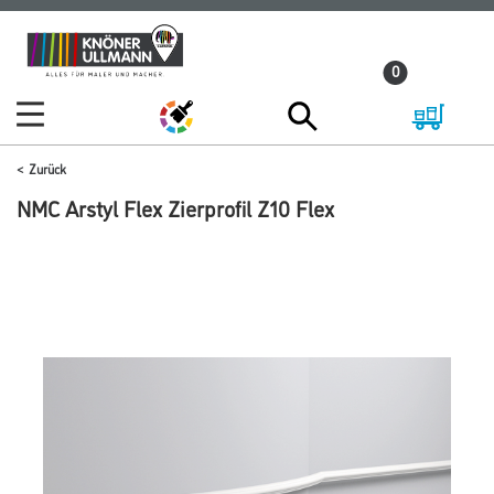
Zum
Zum
Inhalt
Navigationsmenü
0
springen
springen
Zurück
NMC Arstyl Flex Zierprofil Z10 Flex