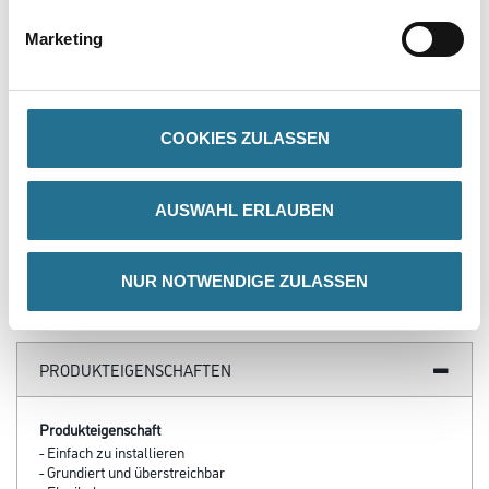
Marketing
NMC Adefix Kleber 310ml
COOKIES ZULASSEN
Kleber/Spachtelmasse
u.Verfugungsmater.
3002-000812
AUSWAHL ERLAUBEN
Bitte einloggen, um Preise zu
sehen
NUR NOTWENDIGE ZULASSEN
PRODUKTEIGENSCHAFTEN
Produkteigenschaft
- Einfach zu installieren
- Grundiert und überstreichbar