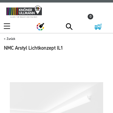
Zum
Zum
Inhalt
Navigationsmenü
0
springen
springen
Zurück
NMC Arstyl Lichtkonzept IL1