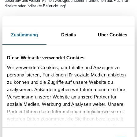
direkte oder indirekte Beleuchtung!
Farbtonbezeichnung
Zustimmung
Details
Über Cookies
Länge in centimeter
Diese Webseite verwendet Cookies
Breite in centimeter
Wir verwenden Cookies, um Inhalte und Anzeigen zu
personalisieren, Funktionen für soziale Medien anbieten
zu können und die Zugriffe auf unsere Website zu
analysieren. Außerdem geben wir Informationen zu Ihrer
Gebinde
Verwendung unserer Website an unsere Partner für
soziale Medien, Werbung und Analysen weiter. Unsere
Partner führen diese Informationen möglicherweise mit
weiteren Daten zusammen, die Sie ihnen bereitgestellt
haben oder die sie im Rahmen Ihrer Nutzung der Dienste
Umrechnungsfaktoren
gesammelt haben.
Einwilligungsauswahl