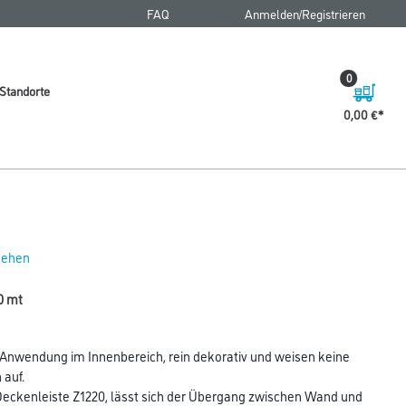
FAQ
Anmelden/Registrieren
0
Standorte
0,00 €
 sehen
0 mt
nwendung im Innenbereich, rein dekorativ und weisen keine
auf.
eckenleiste Z1220, lässt sich der Übergang zwischen Wand und