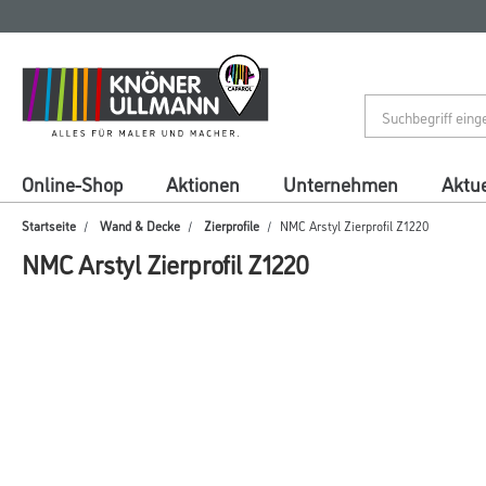
Zum
Zum
Inhalt
Navigationsmenü
springen
springen
Online-Shop
Aktionen
Unternehmen
Aktue
Startseite
Wand & Decke
Zierprofile
NMC Arstyl Zierprofil Z1220
NMC Arstyl Zierprofil Z1220