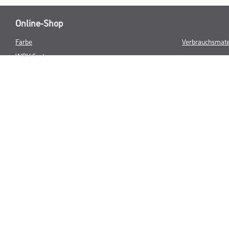
Online-Shop
Farbe
Verbrauchsmate
WDV-Systeme
Trockenbau
Putze- und Spachtelmassen
Bodenbeläge
Wand- & Deckenbeläge
Werkzeug & Maschinen
* NUR FÜR 