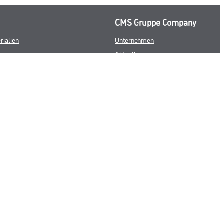
CMS Gruppe Company
rialien
Unternehmen
Aktuelles
Services
Karriere
FAQ
© Copyright CMS Dienstleistungs-Gesellschaft
GEWERBLICHE KUNDEN. ALLE ANGEGEBENEN PREISE SIND ZZGL. GESETZL
**Punktestand wird innerhalb mehrerer Wochen aktualisiert.