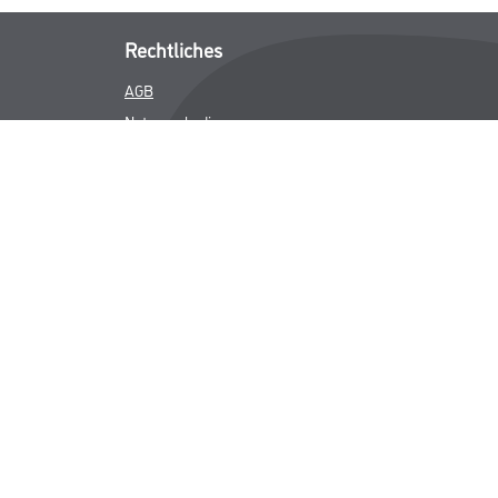
Rechtliches
AGB
Nutzungsbedingungen
Logistik- und Servicepreisliste
Impressum
Datenschutz
Integrität
Kontakt
Follow Us
ICHER MWST.