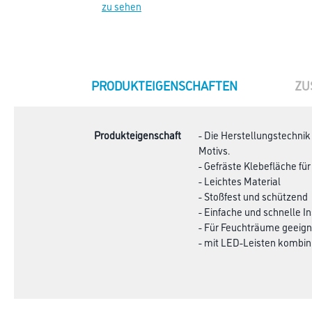
zu sehen
CURRENT
PRODUKTEIGENSCHAFTEN
ZU
TAB:
Produkteigenschaft
- Die Herstellungstechnik
Motivs.
- Gefräste Klebefläche fü
- Leichtes Material
- Stoßfest und schützend
- Einfache und schnelle In
- Für Feuchträume geeign
- mit LED-Leisten kombin