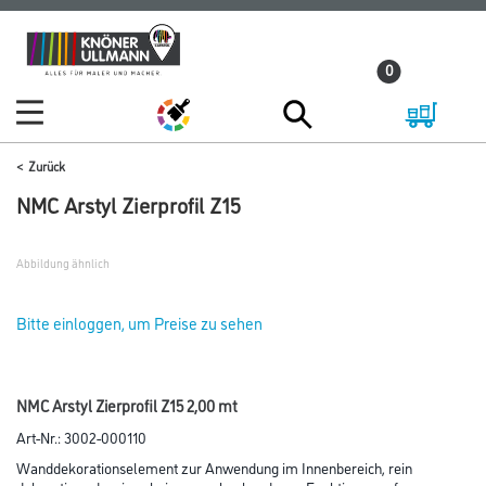
Zum
Zum
Inhalt
Navigationsmenü
0
springen
springen
Zurück
NMC Arstyl Zierprofil Z15
Abbildung ähnlich
Bitte einloggen, um Preise zu sehen
NMC Arstyl Zierprofil Z15 2,00 mt
Art-Nr.:
3002-000110
Wanddekorationselement zur Anwendung im Innenbereich, rein