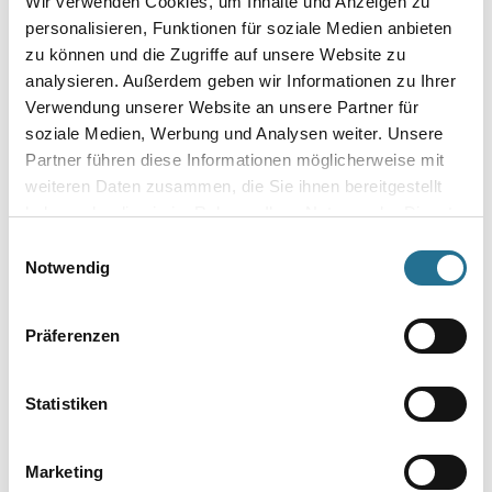
Wir verwenden Cookies, um Inhalte und Anzeigen zu
NMC Adefix Kleber 310ml
personalisieren, Funktionen für soziale Medien anbieten
Kleber/Spachtelmasse
zu können und die Zugriffe auf unsere Website zu
u.Verfugungsmater.
analysieren. Außerdem geben wir Informationen zu Ihrer
3002-000812
Verwendung unserer Website an unsere Partner für
Bitte einloggen, um Preise zu
soziale Medien, Werbung und Analysen weiter. Unsere
sehen
Partner führen diese Informationen möglicherweise mit
weiteren Daten zusammen, die Sie ihnen bereitgestellt
haben oder die sie im Rahmen Ihrer Nutzung der Dienste
gesammelt haben.
Einwilligungsauswahl
PRODUKTEIGENSCHAFTEN
Notwendig
Produkteigenschaft
Präferenzen
- Die Herstellungstechnik gewährleistet eine feste und glatte
Oberfläche mit genauen Profilkanten sowie exakter Wiedergabe
des
Motivs.
Statistiken
- Gefräste Klebefläche für eine optimale Anhaftung des Klebers.
- Leichtes Material
- Stoßresistent und nachhaltig
Marketing
- Einfache und schnelle Installation