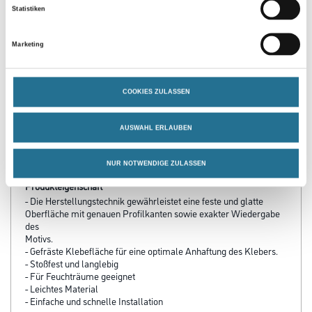
Statistiken
Kleber/Spachtelmasse
Stoßfugenkleber 290ml
u.Verfugungsmater.
Arstyl/Wallstyl Profile ab
3002-000812
3002-000813
10 cm Auslad.
Marketing
Bitte einloggen, um Preise zu
Bitte einloggen, um Preise zu
sehen
sehen
COOKIES ZULASSEN
AUSWAHL ERLAUBEN
PRODUKTEIGENSCHAFTEN
NUR NOTWENDIGE ZULASSEN
Produkteigenschaft
- Die Herstellungstechnik gewährleistet eine feste und glatte
Oberfläche mit genauen Profilkanten sowie exakter Wiedergabe
des
Motivs.
- Gefräste Klebefläche für eine optimale Anhaftung des Klebers.
- Stoßfest und langlebig
- Für Feuchträume geeignet
- Leichtes Material
- Einfache und schnelle Installation