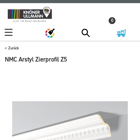
Zum
Zum
Inhalt
Navigationsmenü
0
springen
springen
Zurück
NMC Arstyl Zierprofil Z5