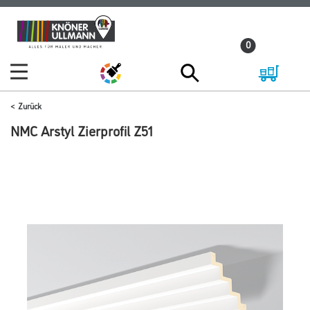
Zum
Zum
Inhalt
Navigationsmenü
0
springen
springen
Zurück
NMC Arstyl Zierprofil Z51