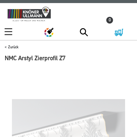
Zum
Zum
Inhalt
Navigationsmenü
0
springen
springen
Zurück
NMC Arstyl Zierprofil Z7