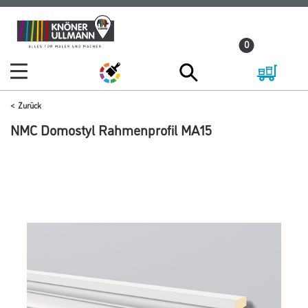
Zum
Zum
Inhalt
Navigationsmenü
0
springen
springen
Zurück
NMC Domostyl Rahmenprofil MA15