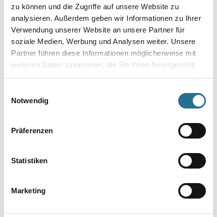
zu können und die Zugriffe auf unsere Website zu
analysieren. Außerdem geben wir Informationen zu Ihrer
Verwendung unserer Website an unsere Partner für
soziale Medien, Werbung und Analysen weiter. Unsere
Partner führen diese Informationen möglicherweise mit
weiteren Daten zusammen, die Sie ihnen bereitgestellt
haben oder die sie im Rahmen Ihrer Nutzung der Dienste
gesammelt haben.
VIELLEICHT GEFÄLLT IHNEN AUCH...
Einwilligungsauswahl
Notwendig
Präferenzen
Statistiken
NMC Domostyl Hybrid
Marketing
Systemkleber 290 ml für
Fassadenelemente