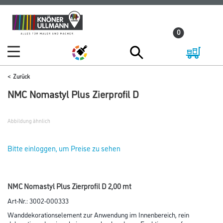
Zum
Zum
Inhalt
Navigationsmenü
0
springen
springen
Zurück
NMC Nomastyl Plus Zierprofil D
Abbildung ähnlich
Bitte einloggen, um Preise zu sehen
NMC Nomastyl Plus Zierprofil D 2,00 mt
Art-Nr.:
3002-000333
Wanddekorationselement zur Anwendung im Innenbereich, rein