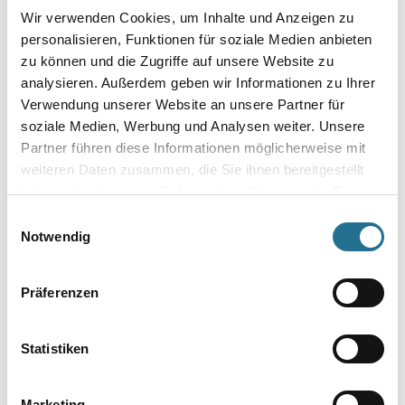
Wir verwenden Cookies, um Inhalte und Anzeigen zu
personalisieren, Funktionen für soziale Medien anbieten
NMC Adefix Kleber 310ml
zu können und die Zugriffe auf unsere Website zu
Kleber/Spachtelmasse
analysieren. Außerdem geben wir Informationen zu Ihrer
u.Verfugungsmater.
3002-000812
Verwendung unserer Website an unsere Partner für
soziale Medien, Werbung und Analysen weiter. Unsere
Bitte einloggen, um Preise zu
Partner führen diese Informationen möglicherweise mit
sehen
weiteren Daten zusammen, die Sie ihnen bereitgestellt
haben oder die sie im Rahmen Ihrer Nutzung der Dienste
gesammelt haben.
Einwilligungsauswahl
Notwendig
PRODUKTEIGENSCHAFTEN
Produkteigenschaft
Präferenzen
- Die Herstellungstechnik gewährleistet eine feste und glatte
Oberfläche mit genauen Profilkanten sowie exakter Wiedergabe
des
Statistiken
Motivs
- Gefräste Klebefläche für eine optimale Anhaftung des Klebers
- Feuchtigkeitsbeständig
Marketing