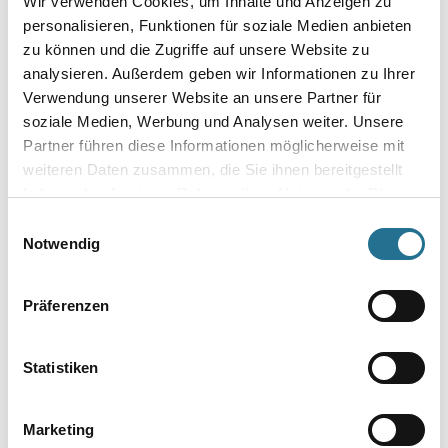
Wir verwenden Cookies, um Inhalte und Anzeigen zu
personalisieren, Funktionen für soziale Medien anbieten
zu können und die Zugriffe auf unsere Website zu
analysieren. Außerdem geben wir Informationen zu Ihrer
Verwendung unserer Website an unsere Partner für
soziale Medien, Werbung und Analysen weiter. Unsere
Partner führen diese Informationen möglicherweise mit
weiteren Daten zusammen, die Sie ihnen bereitgestellt
haben oder die sie im Rahmen Ihrer Nutzung der Dienste
VIELLEICHT GEFÄLLT IHNEN AUCH...
gesammelt haben.
Einwilligungsauswahl
Notwendig
Präferenzen
Statistiken
NMC Adefix Kleber 310ml Kleber/Spachtelmasse
Marketing