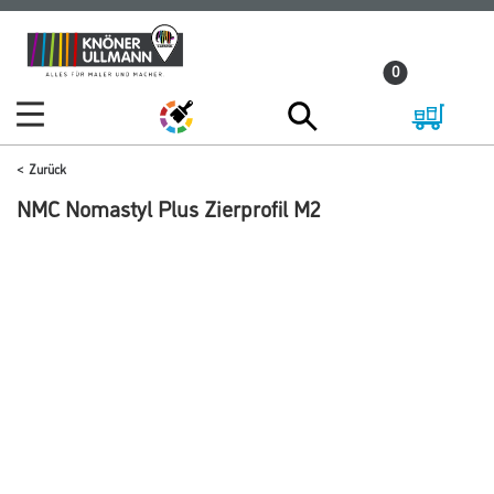
Zum
Zum
Inhalt
Navigationsmenü
0
springen
springen
Zurück
NMC Nomastyl Plus Zierprofil M2