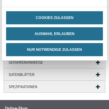
u.Verfugungsmater.
3002-000812
Bitte einloggen, um Preise zu sehen
COOKIES ZULASSEN
AUSWAHL ERLAUBEN
PRODUKTEIGENSCHAFTEN
ZUSATZINFOS
NUR NOTWENDIGE ZULASSEN
GEFAHRENHINWEISE
DATENBLÄTTER
SPEZIFIKATIONEN
Online-Shop