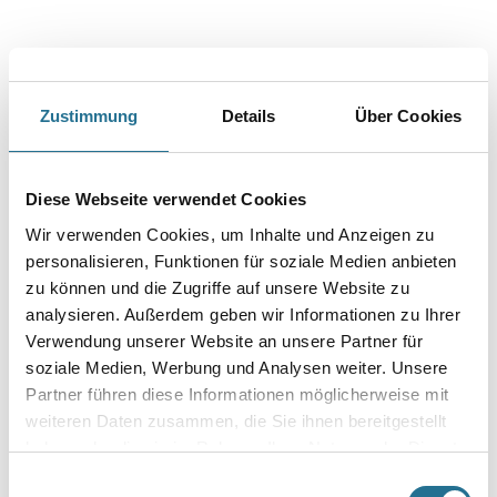
Zustimmung
Details
Über Cookies
Diese Webseite verwendet Cookies
PRODUKTEIGENSCHAFTEN
Wir verwenden Cookies, um Inhalte und Anzeigen zu
personalisieren, Funktionen für soziale Medien anbieten
Produkteigenschaft
Die Herstellungstechnik gewährleistet eine feste und glatte
zu können und die Zugriffe auf unsere Website zu
Oberfläche mit genauen Profilkanten sowie exakter Wiedergabe
analysieren. Außerdem geben wir Informationen zu Ihrer
des
Verwendung unserer Website an unsere Partner für
Motivs. Gefräste Klebefläche für eine optimale Anhaftung des
Klebers.
soziale Medien, Werbung und Analysen weiter. Unsere
Partner führen diese Informationen möglicherweise mit
weiteren Daten zusammen, die Sie ihnen bereitgestellt
haben oder die sie im Rahmen Ihrer Nutzung der Dienste
gesammelt haben.
Einwilligungsauswahl
ZUSATZINFOS