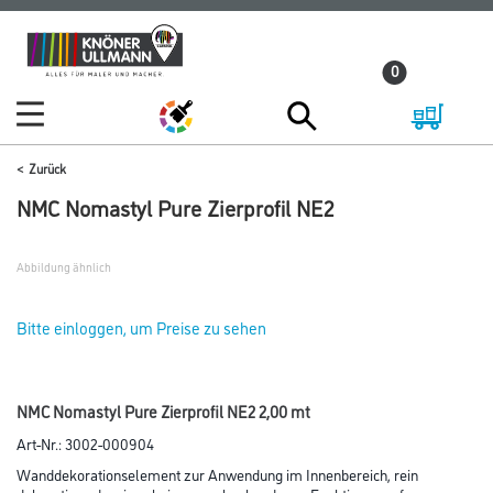
Zum
Zum
Inhalt
Navigationsmenü
0
springen
springen
Zurück
NMC Nomastyl Pure Zierprofil NE2
Abbildung ähnlich
Bitte einloggen, um Preise zu sehen
NMC Nomastyl Pure Zierprofil NE2 2,00 mt
Art-Nr.:
3002-000904
Wanddekorationselement zur Anwendung im Innenbereich, rein