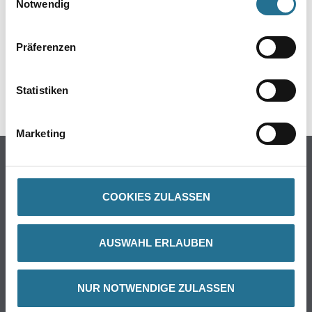
Notwendig
GEFAHRENHINWEISE
Präferenzen
DATENBLÄTTER
Statistiken
SPEZIFIKATIONEN
Marketing
Online-Shop
Farbe
COOKIES ZULASSEN
WDV-Systeme
Trockenbau
Putze- und Spachtelmassen
AUSWAHL ERLAUBEN
Bodenbeläge
Wand- & Deckenbeläge
NUR NOTWENDIGE ZULASSEN
Werkzeug & Maschinen