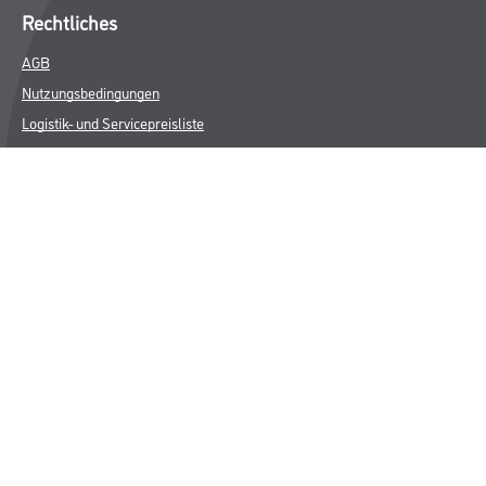
Rechtliches
AGB
Nutzungsbedingungen
Logistik- und Servicepreisliste
Impressum
Datenschutz
Integrität
Kontakt
Follow Us
© Copyright CMS Dienstleistungs-Gesellschaft
* NUR FÜR GEWERBLICHE KUNDEN. ALLE ANGEGEBENEN PREISE
SIND ZZGL. GESETZLICHER MWST.
**Punktestand wird innerhalb mehrerer Wochen aktualisiert.