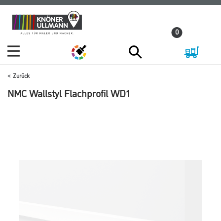
Zum
Zum
Inhalt
Navigationsmenü
0
springen
springen
Zurück
NMC Wallstyl Flachprofil WD1