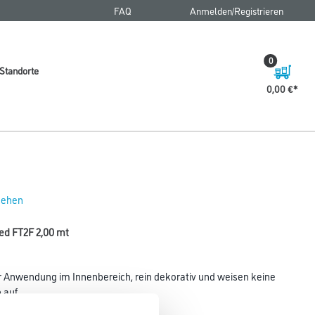
FAQ
Anmelden/Registrieren
0
Standorte
0,00 €
 sehen
hed FT2F 2,00 mt
 Anwendung im Innenbereich, rein dekorativ und weisen keine
auf.