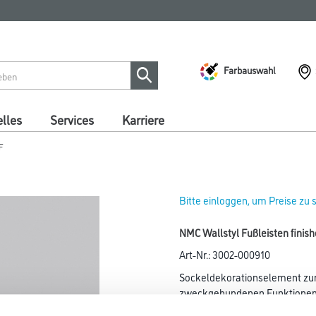
Farbauswahl
lles
Services
Karriere
F
Bitte einloggen, um Preise zu
NMC Wallstyl Fußleisten finis
Art-Nr.:
3002-000910
Sockeldekorationselement zur
zweckgebundenen Funktionen 