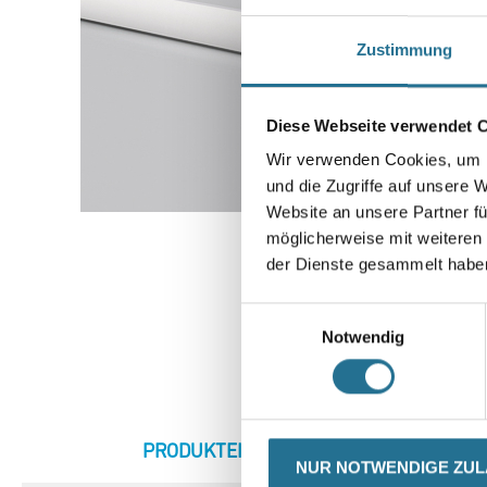
Zustimmung
Diese Webseite verwendet 
Wir verwenden Cookies, um I
und die Zugriffe auf unsere 
Website an unsere Partner fü
möglicherweise mit weiteren
der Dienste gesammelt habe
Einwilligungsauswahl
Notwendig
CURRENT
PRODUKTEIGENSCHAFTEN
ZU
NUR NOTWENDIGE ZU
TAB: