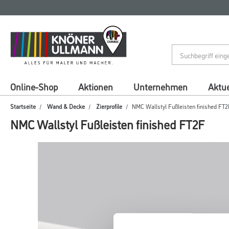
Zum
Zum
Inhalt
Navigationsmenü
springen
springen
Online-Shop
Aktionen
Unternehmen
Aktue
Startseite
Wand & Decke
Zierprofile
NMC Wallstyl Fußleisten finished FT2
NMC Wallstyl Fußleisten finished FT2F