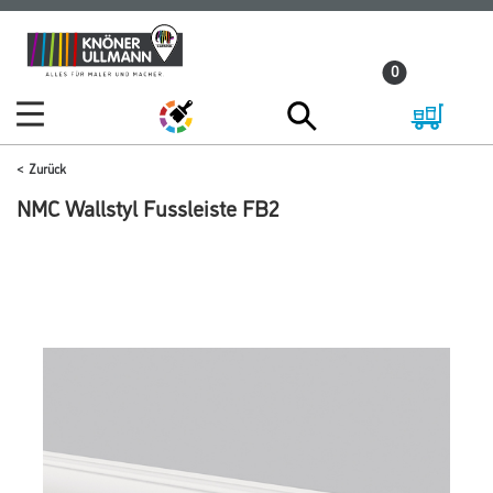
Zum
Zum
Inhalt
Navigationsmenü
0
springen
springen
Zurück
NMC Wallstyl Fussleiste FB2