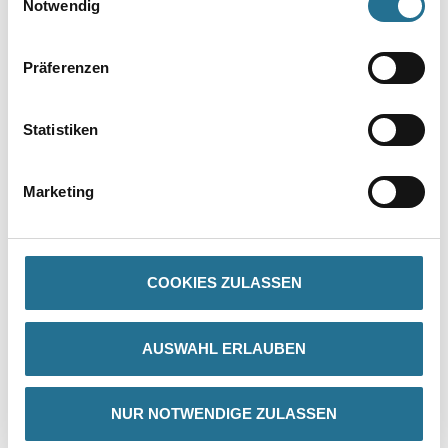
Notwendig
Präferenzen
Statistiken
PRODUKTEIGENSCHAFTEN
Marketing
Produkteigenschaft
Die Herstellungstechnik gewährleistet eine feste und glatte
Oberfläche mit genauen Profilkanten sowie exakter Wiedergabe
COOKIES ZULASSEN
des
Motivs. Gefräste Klebefläche für eine optimale Anhaftung des
Klebers.
AUSWAHL ERLAUBEN
NUR NOTWENDIGE ZULASSEN
ZUSATZINFOS