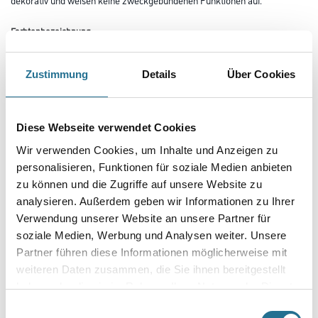
Farbtonbezeichnung
Zustimmung
Details
Über Cookies
Länge in centimeter
Diese Webseite verwendet Cookies
Breite in centimeter
Wir verwenden Cookies, um Inhalte und Anzeigen zu
personalisieren, Funktionen für soziale Medien anbieten
zu können und die Zugriffe auf unsere Website zu
Gebinde
analysieren. Außerdem geben wir Informationen zu Ihrer
Verwendung unserer Website an unsere Partner für
soziale Medien, Werbung und Analysen weiter. Unsere
Partner führen diese Informationen möglicherweise mit
weiteren Daten zusammen, die Sie ihnen bereitgestellt
haben oder die sie im Rahmen Ihrer Nutzung der Dienste
Umrechnungsfaktoren
gesammelt haben.
Einwilligungsauswahl